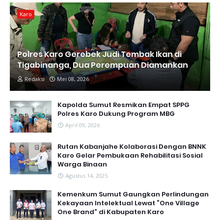
Karo
Polres Karo Gerebek Judi Tembak Ikan di
Tigabinanga, Dua Perempuan Diamankan
Redaksi
Mei 08, 2026
Kapolda Sumut Resmikan Empat SPPG
Polres Karo Dukung Program MBG
April 09, 2026
Rutan Kabanjahe Kolaborasi Dengan BNNK
Karo Gelar Pembukaan Rehabilitasi Sosial
Warga Binaan
Agustus 14, 2025
Kemenkum Sumut Gaungkan Perlindungan
Kekayaan Intelektual Lewat “One Village
One Brand” di Kabupaten Karo