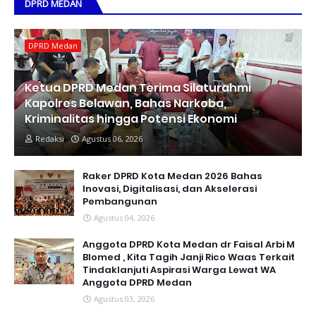
DPRD MEDAN
DPRD Medan
Ketua DPRD Medan Terima Silaturahmi
Kapolres Belawan, Bahas Narkoba,
Kriminalitas hingga Potensi Ekonomi
Redaksi
Agustus 06, 2026
Raker DPRD Kota Medan 2026 Bahas
Inovasi, Digitalisasi, dan Akselerasi
Pembangunan
Agustus 04, 2026
Anggota DPRD Kota Medan dr Faisal Arbi M
Blomed , Kita Tagih Janji Rico Waas Terkait
Tindaklanjuti Aspirasi Warga Lewat WA
Anggota DPRD Medan
Agustus 03, 2026