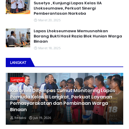
Susetyo , Kunjungi Lapas Kelas IIA
Lhokseumawe, Perkuat Sinergi
Pemberantasan Narkoba
Maret 20, 2025
Lapas Lhokseumawe Memusnahkan
Barang Bukti Hasil Razia Blok Hunian Warga
Binaan
Maret 18, 2025
LANGKAT
Langkat
Kakanwil Ditjenpas Sumut Monitoring Lapas
Pemuda Kelas III Langkat, Perkuat Layanan
Pemasyarakatan dan Pembinaan Warga
Binaan
Redaksi
Juli 19, 2026