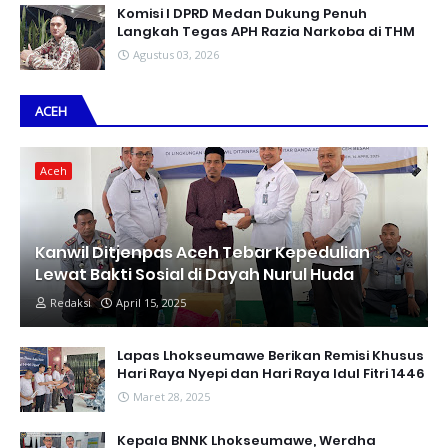
Komisi I DPRD Medan Dukung Penuh
Langkah Tegas APH Razia Narkoba di THM
Agustus 03, 2026
ACEH
Aceh
Kanwil Ditjenpas Aceh Tebar Kepedulian
Lewat Bakti Sosial di Dayah Nurul Huda
Redaksi
April 15, 2025
Lapas Lhokseumawe Berikan Remisi Khusus
Hari Raya Nyepi dan Hari Raya Idul Fitri 1446
Maret 28, 2025
Kepala BNNK Lhokseumawe, Werdha