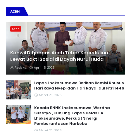
ACEH
Aceh
Kanwil Ditjenpas Aceh Tebar Kepedulian
Lewat Bakti Sosial di Dayah Nurul Huda
Redaksi
April 15, 2025
Lapas Lhokseumawe Berikan Remisi Khusus
Hari Raya Nyepi dan Hari Raya Idul Fitri 1446
Maret 28, 2025
Kepala BNNK Lhokseumawe, Werdha
Susetyo , Kunjungi Lapas Kelas IIA
Lhokseumawe, Perkuat Sinergi
Pemberantasan Narkoba
Maret 20, 2025