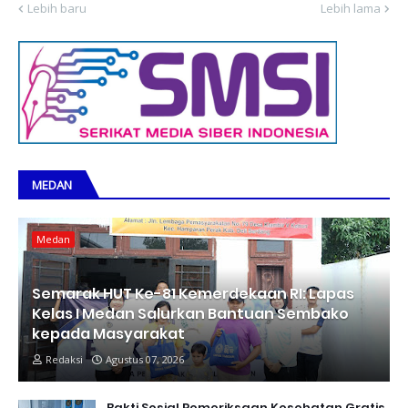
Lebih baru
Lebih lama
MEDAN
Medan
Semarak HUT Ke-81 Kemerdekaan RI: Lapas
Kelas I Medan Salurkan Bantuan Sembako
kepada Masyarakat
Redaksi
Agustus 07, 2026
Bakti Sosial Pemeriksaan Kesehatan Gratis