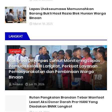
Lapas Lhokseumawe Memusnahkan
Barang Bukti Hasil Razia Blok Hunian Warga
Binaan
Maret 18, 2025
LANGKAT
Langkat
Kakanwil Ditjenpas Sumut Monitoring Lapas
Pemuda Kelas III Langkat, Perkuat Layanan
Pemasyarakatan dan Pembinaan Warga
Binaan
Redaksi
Juli 19, 2026
Rutan Pangkalan Brandan Tebar Manfaat
Lewat Aksi Donor Darah Pra-HANI Yang
Diadakan BNNK Langkat