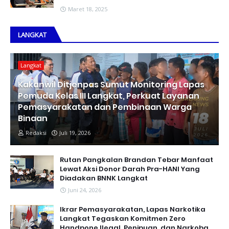
Maret 18, 2025
LANGKAT
Langkat
Kakanwil Ditjenpas Sumut Monitoring Lapas
Pemuda Kelas III Langkat, Perkuat Layanan
Pemasyarakatan dan Pembinaan Warga
Binaan
Redaksi
Juli 19, 2026
Rutan Pangkalan Brandan Tebar Manfaat
Lewat Aksi Donor Darah Pra-HANI Yang
Diadakan BNNK Langkat
Juni 24, 2026
Ikrar Pemasyarakatan, Lapas Narkotika
Langkat Tegaskan Komitmen Zero
Handpone llegal, Penipuan, dan Narkoba