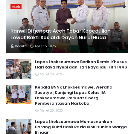
Aceh
Kanwil Ditjenpas Aceh Tebar Kepedulian
Lewat Bakti Sosial di Dayah Nurul Huda
Redaksi
April 15, 2025
Lapas Lhokseumawe Berikan Remisi Khusus
Hari Raya Nyepi dan Hari Raya Idul Fitri 1446
Maret 28, 2025
Kepala BNNK Lhokseumawe, Werdha
Susetyo , Kunjungi Lapas Kelas IIA
Lhokseumawe, Perkuat Sinergi
Pemberantasan Narkoba
Maret 20, 2025
Lapas Lhokseumawe Memusnahkan
Barang Bukti Hasil Razia Blok Hunian Warga
Binaan