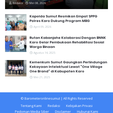
Redaksi
Mei 08, 2026
Kapolda Sumut Resmikan Empat SPPG
Polres Karo Dukung Program MBG
April 09, 2026
Rutan Kabanjahe Kolaborasi Dengan BNNK
Karo Gelar Pembukaan Rehabilitasi Sosial
Warga Binaan
Agustus 14, 2025
Kemenkum Sumut Gaungkan Perlindungan
Kekayaan Intelektual Lewat “One Village
One Brand” di Kabupaten Karo
Mei 21, 2025
©
Barometeronlinesumut
| All Rights Reserved
Tentang Kami
Redaksi
Kebijakan Privasi
Pedoman Media Siber
Disclaimer
Hubungi Kami