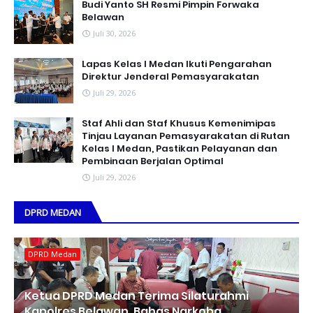
Budi Yanto SH Resmi Pimpin Forwaka
Belawan
Juli 30, 2026
Lapas Kelas I Medan Ikuti Pengarahan
Direktur Jenderal Pemasyarakatan
Juli 29, 2026
Staf Ahli dan Staf Khusus Kemenimipas
Tinjau Layanan Pemasyarakatan di Rutan
Kelas I Medan, Pastikan Pelayanan dan
Pembinaan Berjalan Optimal
Juli 29, 2026
DPRD MEDAN
DPRD Medan
Ketua DPRD Medan Terima Silaturahmi
Kapolres Belawan, Bahas Narkoba,