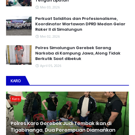
Tengah Liputan
Mei 03, 2026
Perkuat Soliditas dan Profesionalisme,
Koordinator Wartawan DPRD Medan Gelar
Raker II di Simalungun
Mei 02, 2026
Polres Simalungun Gerebek Sarang
Narkoba di Kampung Jawa, Along Tidak
Berkutik Saat dibekuk
April 05, 2026
KARO
Karo
Polres Karo Gerebek Judi Tembak Ikan di
Tigabinanga, Dua Perempuan Diamankan