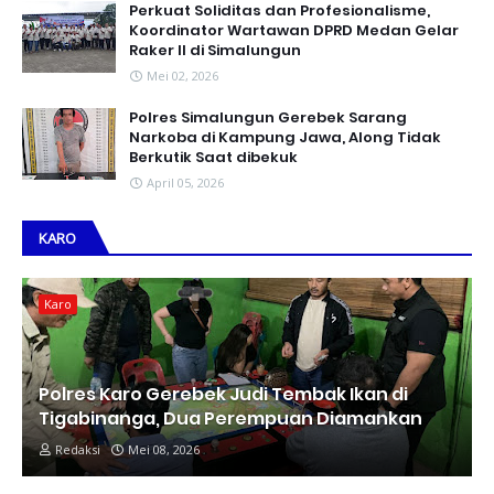
Perkuat Soliditas dan Profesionalisme,
Koordinator Wartawan DPRD Medan Gelar
Raker II di Simalungun
Mei 02, 2026
Polres Simalungun Gerebek Sarang
Narkoba di Kampung Jawa, Along Tidak
Berkutik Saat dibekuk
April 05, 2026
KARO
Karo
Polres Karo Gerebek Judi Tembak Ikan di
Tigabinanga, Dua Perempuan Diamankan
Redaksi
Mei 08, 2026