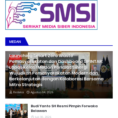
MEDAN
Launching Smart Zero Waste
Medan
Pemasyarakatan dan Dashboard SIPINTAR:
Lapas Kelas I Medan Perkuat Sinergi
Wujudkan Pemasyarakatan Modern dan
Berkelanjutan dengan Kolaborasi Bersama
Mitra Strategis
Redaksi
Agustus 04, 2026
Budi Yanto SH Resmi Pimpin Forwaka
Belawan
Juli 30, 2026