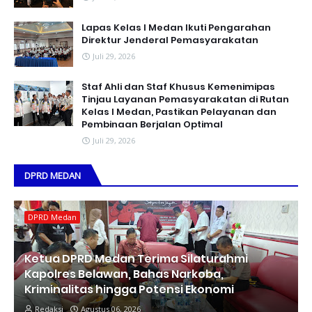
Lapas Kelas I Medan Ikuti Pengarahan
Direktur Jenderal Pemasyarakatan
Juli 29, 2026
Staf Ahli dan Staf Khusus Kemenimipas
Tinjau Layanan Pemasyarakatan di Rutan
Kelas I Medan, Pastikan Pelayanan dan
Pembinaan Berjalan Optimal
Juli 29, 2026
DPRD MEDAN
DPRD Medan
Ketua DPRD Medan Terima Silaturahmi
Kapolres Belawan, Bahas Narkoba,
Kriminalitas hingga Potensi Ekonomi
Redaksi
Agustus 06, 2026