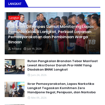
LANGKAT
Langkat
Kakanwil Ditjenpas Sumut Monitoring Lapas
Pemuda Kelas III Langkat, Perkuat Layanan
Pemasyarakatan dan Pembinaan Warga
Binaan
Redaksi
Juli 19, 2026
Rutan Pangkalan Brandan Tebar Manfaat
Lewat Aksi Donor Darah Pra-HANI Yang
Diadakan BNNK Langkat
Juni 24, 2026
Ikrar Pemasyarakatan, Lapas Narkotika
Langkat Tegaskan Komitmen Zero
Handpone llegal, Penipuan, dan Narkoba
Mei 09, 2026