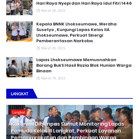
Hari Raya Nyepi dan Hari Raya Idul Fitri 1446
Maret 28, 2025
Kepala BNNK Lhokseumawe, Werdha
Susetyo , Kunjungi Lapas Kelas IIA
Lhokseumawe, Perkuat Sinergi
Pemberantasan Narkoba
Maret 20, 2025
Lapas Lhokseumawe Memusnahkan
Barang Bukti Hasil Razia Blok Hunian Warga
Binaan
Maret 18, 2025
LANGKAT
Langkat
Kakanwil Ditjenpas Sumut Monitoring Lapas
Pemuda Kelas III Langkat, Perkuat Layanan
Pemasyarakatan dan Pembinaan Warga