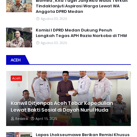
Blomed , Kita Tagih Janji Rico Waas Terkait
Tindaklanjuti Aspirasi Warga Lewat WA
Anggota DPRD Medan
Agustus 03, 2026
Komisi I DPRD Medan Dukung Penuh
Langkah Tegas APH Razia Narkoba di THM
Agustus 03, 2026
ACEH
Aceh
Kanwil Ditjenpas Aceh Tebar Kepedulian
Lewat Bakti Sosial di Dayah Nurul Huda
Redaksi
April 15, 2025
Lapas Lhokseumawe Berikan Remisi Khusus