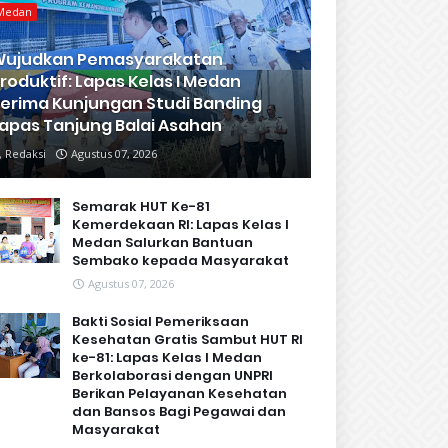
Medan
Wujudkan Pemasyarakatan
roduktif: Lapas Kelas I Medan
erima Kunjungan Studi Banding
apas Tanjung Balai Asahan
Redaksi
Agustus 07, 2026
Semarak HUT Ke-81
Kemerdekaan RI: Lapas Kelas I
Medan Salurkan Bantuan
Sembako kepada Masyarakat
Agustus 07, 2026
Bakti Sosial Pemeriksaan
Kesehatan Gratis Sambut HUT RI
ke-81: Lapas Kelas I Medan
Berkolaborasi dengan UNPRI
Berikan Pelayanan Kesehatan
dan Bansos Bagi Pegawai dan
Masyarakat