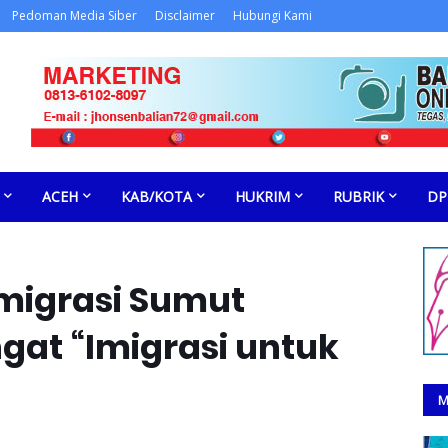
Pedoman Media Siber
Disclaimer
Hubungi Kami
ACEH
KAB/KOTA
HUKRIM
RUBRIK
DP
migrasi Sumut
at “Imigrasi untuk
M