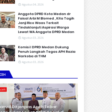
Agustus 04, 2026
Anggota DPRD Kota Medan dr
Faisal Arbi M Blomed , Kita Tagih
Janji Rico Waas Terkait
Tindaklanjuti Aspirasi Warga
Lewat WA Anggota DPRD Medan
Agustus 03, 2026
Komisi I DPRD Medan Dukung
Penuh Langkah Tegas APH Razia
Narkoba di THM
Agustus 03, 2026
CEH
Aceh
anwil Ditjenpas Aceh Tebar