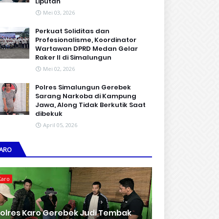
Liputan
Mei 03, 2026
Perkuat Soliditas dan
Profesionalisme, Koordinator
Wartawan DPRD Medan Gelar
Raker II di Simalungun
Mei 02, 2026
Polres Simalungun Gerebek
Sarang Narkoba di Kampung
Jawa, Along Tidak Berkutik Saat
dibekuk
April 05, 2026
ARO
Karo
olres Karo Gerebek Judi Tembak