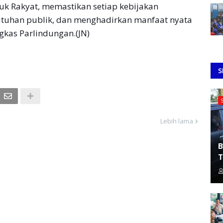
k Rakyat, memastikan setiap kebijakan
tuhan publik, dan menghadirkan manfaat nyata
gkas Parlindungan.(JN)
S
Lebih lama
B
T