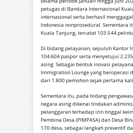
selama periode Januari hingga Juni 20
petugas di Bandara Internasional Kuala
internasional serta berhasil menggaga
Indonesia nonprosedural. Sementara it
Kuala Tanjung, tercatat 103.544 pelinta
Di bidang pelayanan, sepuluh Kantor I
104.604 paspor serta menyetujui 2.23
asing. Sebagai bentuk inovasi pelayan
Immigration Lounge yang beroperasi di
dari 1.800 pemohon sejak pertama kali
Sementara itu, pada bidang pengawa
negara asing dikenai tindakan administ
pelanggaran terhadap izin tinggal keim
Pembina Desa (PIMPASA) dan Desa Bina
170 desa, sebagai langkah preventif d