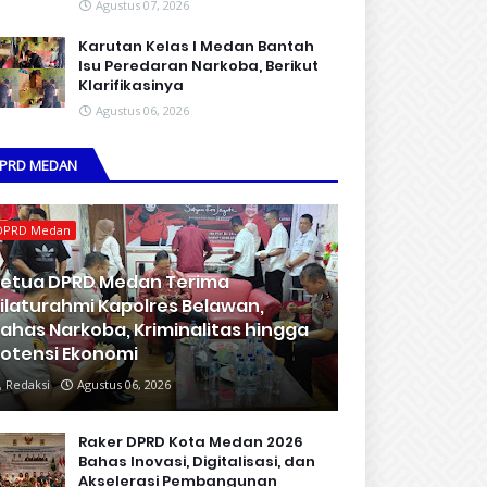
Agustus 07, 2026
Karutan Kelas I Medan Bantah
Isu Peredaran Narkoba, Berikut
Klarifikasinya
Agustus 06, 2026
PRD MEDAN
DPRD Medan
etua DPRD Medan Terima
ilaturahmi Kapolres Belawan,
ahas Narkoba, Kriminalitas hingga
otensi Ekonomi
Redaksi
Agustus 06, 2026
Raker DPRD Kota Medan 2026
Bahas Inovasi, Digitalisasi, dan
Akselerasi Pembangunan