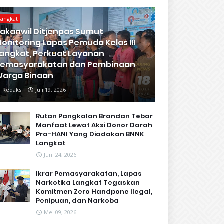
Langkat
akanwil Ditjenpas Sumut
onitoring Lapas Pemuda Kelas III
angkat, Perkuat Layanan
Pemasyarakatan dan Pembinaan
arga Binaan
Redaksi
Juli 19, 2026
Rutan Pangkalan Brandan Tebar
Manfaat Lewat Aksi Donor Darah
Pra-HANI Yang Diadakan BNNK
Langkat
Juni 24, 2026
Ikrar Pemasyarakatan, Lapas
Narkotika Langkat Tegaskan
Komitmen Zero Handpone llegal,
Penipuan, dan Narkoba
Mei 09, 2026