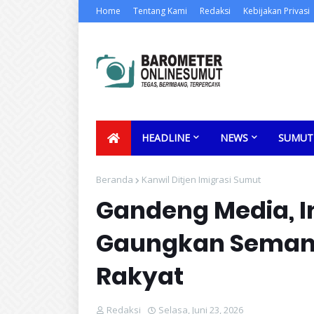
Home
Tentang Kami
Redaksi
Kebijakan Privasi
HEADLINE
NEWS
SUMUT
Beranda
Kanwil Ditjen Imigrasi Sumut
Gandeng Media, I
Gaungkan Semang
Rakyat
Redaksi
Selasa, Juni 23, 2026