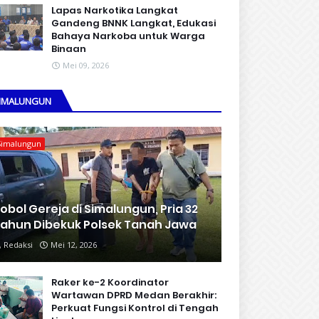
Lapas Narkotika Langkat
Gandeng BNNK Langkat, Edukasi
Bahaya Narkoba untuk Warga
Binaan
Mei 09, 2026
IMALUNGUN
Simalungun
obol Gereja di Simalungun, Pria 32
ahun Dibekuk Polsek Tanah Jawa
Redaksi
Mei 12, 2026
Raker ke-2 Koordinator
Wartawan DPRD Medan Berakhir:
Perkuat Fungsi Kontrol di Tengah