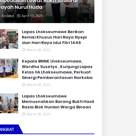
epedulian Lewat Bakti Sosial di
ayah Nurul Huda
Redaksi
April 15, 2025
Lapas Lhokseumawe Berikan
Remisi Khusus Hari Raya Nyepi
dan Hari Raya Idul Fitri 1446
Maret 28, 2025
Kepala BNNK Lhokseumawe,
Werdha Susetyo , Kunjungi Lapas
Kelas IIA Lhokseumawe, Perkuat
Sinergi Pemberantasan Narkoba
Maret 20, 2025
Lapas Lhokseumawe
Memusnahkan Barang Bukti Hasil
Razia Blok Hunian Warga Binaan
Maret 18, 2025
ANGKAT