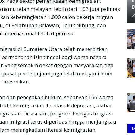
K
26. Pada sektor pemeriksaan keimigrasian,
D
namu telah melayani lebih dari 1,02 juta pelintas
lkan keberangkatan 1.090 calon pekerja migran
u, di Pelabuhan Belawan, Teluk Nibung, dan
s internasional telah diperiksa.
migrasi di Sumatera Utara telah menerbitkan
5 permohonan izin tinggal bagi warga negara
an yang semakin dekat dengan masyarakat, tiga
 pusat perbelanjaan juga telah melayani lebih
 diresmikan.
san dan penegakan hukum, sebanyak 166 warga
ratif keimigrasian, termasuk deportasi, akibat
igrasian. Di sisi lain, program Petugas Imigrasi
an Imigrasi terus diperluas hingga menjangkau
L
alam meningkatkan literasi keimigrasian