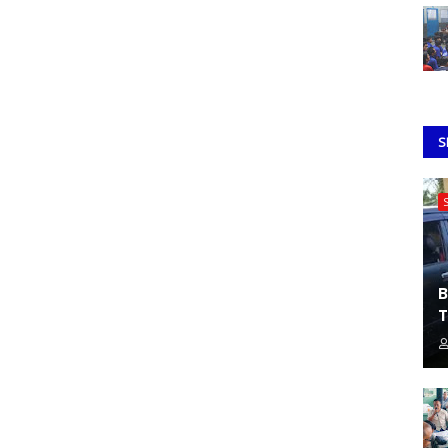
S
B
T