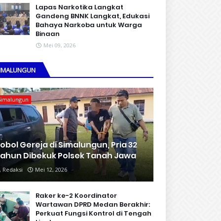
Lapas Narkotika Langkat
Gandeng BNNK Langkat, Edukasi
Bahaya Narkoba untuk Warga
Binaan
Mei 09, 2026
IMALUNGUN
Simalungun
obol Gereja di Simalungun, Pria 32
ahun Dibekuk Polsek Tanah Jawa
Redaksi
Mei 12, 2026
Raker ke-2 Koordinator
Wartawan DPRD Medan Berakhir:
Perkuat Fungsi Kontrol di Tengah