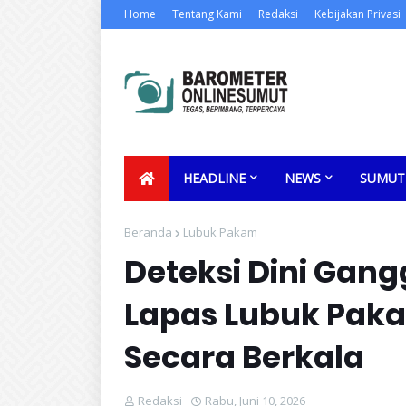
Home
Tentang Kami
Redaksi
Kebijakan Privasi
HEADLINE
NEWS
SUMUT
Beranda
Lubuk Pakam
Deteksi Dini Ga
Lapas Lubuk Paka
Secara Berkala
Redaksi
Rabu, Juni 10, 2026