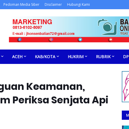
Pedoman Media Siber
Disclaimer
Hubungi Kami
ACEH
KAB/KOTA
HUKRIM
RUBRIK
DP
ngguan Keamanan,
m Periksa Senjata Api
M