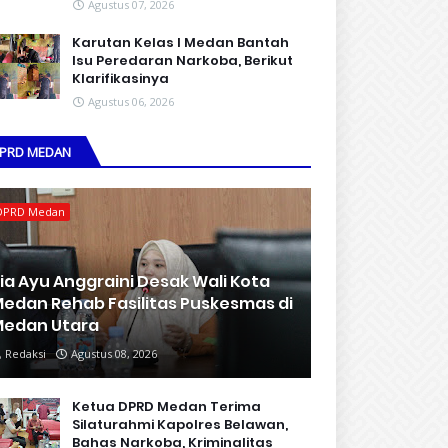
Agustus 07, 2026
Karutan Kelas I Medan Bantah
Isu Peredaran Narkoba, Berikut
Klarifikasinya
Agustus 06, 2026
PRD MEDAN
DPRD Medan
ia Ayu Anggraini Desak Wali Kota
edan Rehab Fasilitas Puskesmas di
edan Utara
Redaksi
Agustus 08, 2026
Ketua DPRD Medan Terima
Silaturahmi Kapolres Belawan,
Bahas Narkoba, Kriminalitas