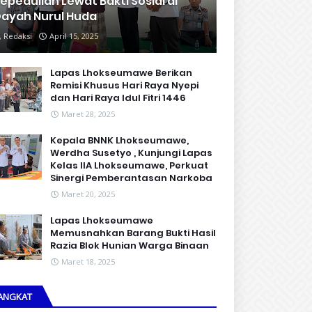
epedulian Lewat Bakti Sosial di
ayah Nurul Huda
Redaksi
April 15, 2025
Lapas Lhokseumawe Berikan
Remisi Khusus Hari Raya Nyepi
dan Hari Raya Idul Fitri 1446
Maret 28, 2025
Kepala BNNK Lhokseumawe,
Werdha Susetyo , Kunjungi Lapas
Kelas IIA Lhokseumawe, Perkuat
Sinergi Pemberantasan Narkoba
Maret 20, 2025
Lapas Lhokseumawe
Memusnahkan Barang Bukti Hasil
Razia Blok Hunian Warga Binaan
Maret 18, 2025
ANGKAT