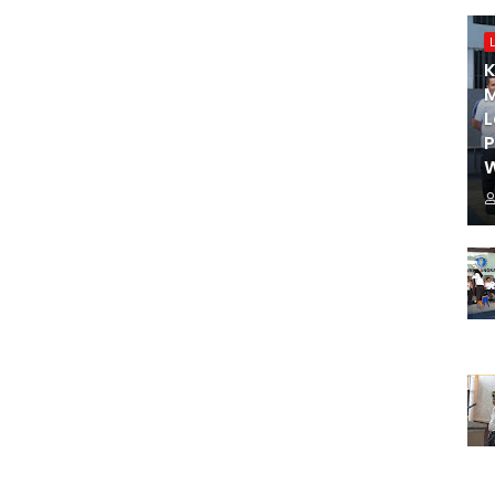
K
M
L
W