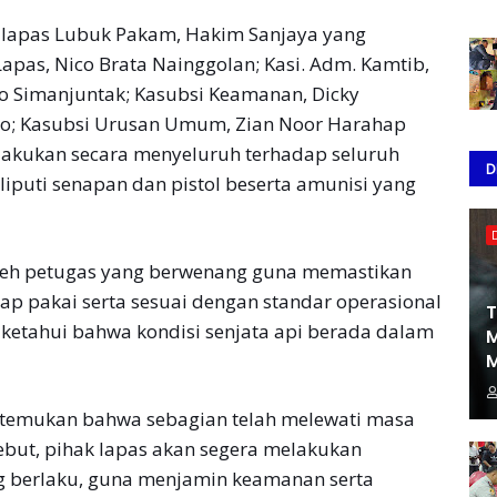
Kalapas Lubuk Pakam, Hakim Sanjaya yang
pas, Nico Brata Nainggolan; Kasi. Adm. Kamtib,
o Simanjuntak; Kasubsi Keamanan, Dicky
anto; Kasubsi Urusan Umum, Zian Noor Harahap
ilakukan secara menyeluruh terhadap seluruh
D
meliputi senapan dan pistol beserta amunisi yang
oleh petugas yang berwenang guna memastikan
ap pakai serta sesuai dengan standar operasional
T
diketahui bahwa kondisi senjata api berada dalam
M
M
itemukan bahwa sebagian telah melewati masa
ebut, pihak lapas akan segera melakukan
ng berlaku, guna menjamin keamanan serta