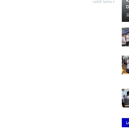
K
Lebih lama
D
L