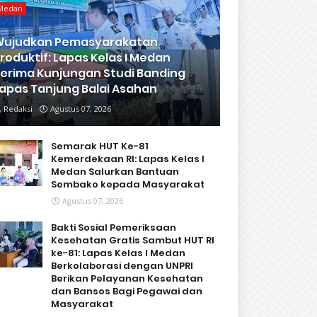
Medan
Wujudkan Pemasyarakatan
roduktif: Lapas Kelas I Medan
erima Kunjungan Studi Banding
apas Tanjung Balai Asahan
Redaksi
Agustus 07, 2026
Semarak HUT Ke-81
Kemerdekaan RI: Lapas Kelas I
Medan Salurkan Bantuan
Sembako kepada Masyarakat
Agustus 07, 2026
Bakti Sosial Pemeriksaan
Kesehatan Gratis Sambut HUT RI
ke-81: Lapas Kelas I Medan
Berkolaborasi dengan UNPRI
Berikan Pelayanan Kesehatan
dan Bansos Bagi Pegawai dan
Masyarakat