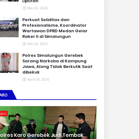
Liputan
Mei 03, 2026
Perkuat Soliditas dan
Profesionalisme, Koordinator
Wartawan DPRD Medan Gelar
Raker II di Simalungun
Mei 02, 2026
Polres Simalungun Gerebek
Sarang Narkoba di Kampung
Jawa, Along Tidak Berkutik Saat
dibekuk
April 05, 2026
ARO
Karo
olres Karo Gerebek Judi Tembak