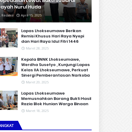
epedulian Lewat Bakti Sosial di
ayah Nurul Huda
Redaksi
April 15, 2025
Lapas Lhokseumawe Berikan
Remisi Khusus Hari Raya Nyepi
dan Hari Raya Idul Fitri 1446
Maret 28, 2025
Kepala BNNK Lhokseumawe,
Werdha Susetyo , Kunjungi Lapas
Kelas IIA Lhokseumawe, Perkuat
Sinergi Pemberantasan Narkoba
Maret 20, 2025
Lapas Lhokseumawe
Memusnahkan Barang Bukti Hasil
Razia Blok Hunian Warga Binaan
Maret 18, 2025
ANGKAT