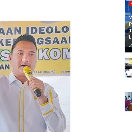
P
T
L