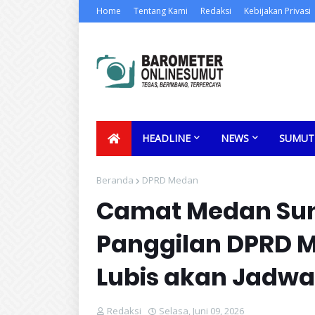
Home
Tentang Kami
Redaksi
Kebijakan Privasi
HEADLINE
NEWS
SUMUT
Beranda
DPRD Medan
Camat Medan Sun
Panggilan DPRD M
Lubis akan Jadwa
Redaksi
Selasa, Juni 09, 2026