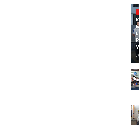
K
M
L
W