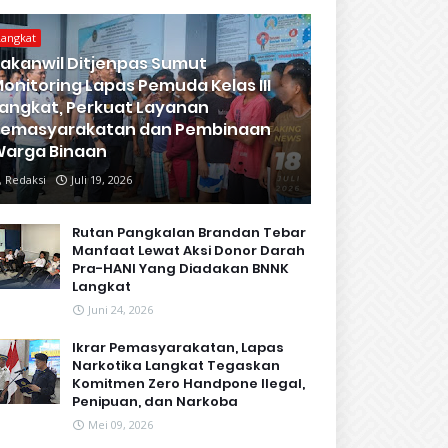
Langkat
akanwil Ditjenpas Sumut
onitoring Lapas Pemuda Kelas III
angkat, Perkuat Layanan
Pemasyarakatan dan Pembinaan
arga Binaan
Redaksi
Juli 19, 2026
Rutan Pangkalan Brandan Tebar
Manfaat Lewat Aksi Donor Darah
Pra-HANI Yang Diadakan BNNK
Langkat
Juni 24, 2026
Ikrar Pemasyarakatan, Lapas
Narkotika Langkat Tegaskan
Komitmen Zero Handpone llegal,
Penipuan, dan Narkoba
Mei 09, 2026