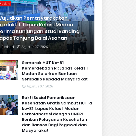
Medan
Wujudkan Pemasyarakatan
roduktif: Lapas Kelas I Medan
erima Kunjungan Studi Banding
apas Tanjung Balai Asahan
Redaksi
Agustus 07, 2026
Semarak HUT Ke-81
Kemerdekaan RI: Lapas Kelas I
Medan Salurkan Bantuan
Sembako kepada Masyarakat
Agustus 07, 2026
Bakti Sosial Pemeriksaan
Kesehatan Gratis Sambut HUT RI
ke-81: Lapas Kelas I Medan
Berkolaborasi dengan UNPRI
Berikan Pelayanan Kesehatan
dan Bansos Bagi Pegawai dan
Masyarakat