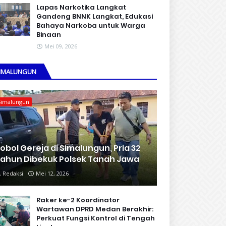
Lapas Narkotika Langkat
Gandeng BNNK Langkat, Edukasi
Bahaya Narkoba untuk Warga
Binaan
Mei 09, 2026
IMALUNGUN
Simalungun
obol Gereja di Simalungun, Pria 32
ahun Dibekuk Polsek Tanah Jawa
Redaksi
Mei 12, 2026
Raker ke-2 Koordinator
Wartawan DPRD Medan Berakhir:
Perkuat Fungsi Kontrol di Tengah