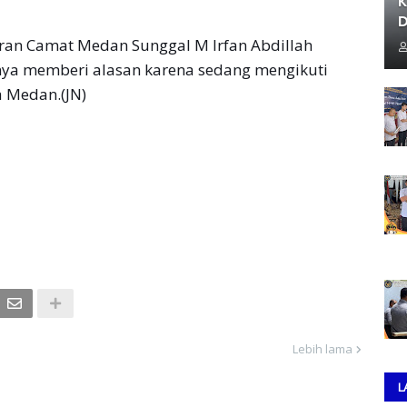
K
D
diran Camat Medan Sunggal M Irfan Abdillah
ya memberi alasan karena sedang mengikuti
a Medan.(JN)
Lebih lama
L