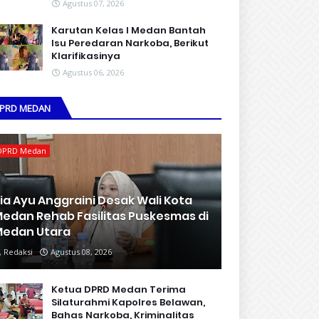
Agustus 07, 2026
Karutan Kelas I Medan Bantah
Isu Peredaran Narkoba, Berikut
Klarifikasinya
Agustus 06, 2026
PRD MEDAN
DPRD Medan
ia Ayu Anggraini Desak Wali Kota
edan Rehab Fasilitas Puskesmas di
edan Utara
Redaksi
Agustus 08, 2026
Ketua DPRD Medan Terima
Silaturahmi Kapolres Belawan,
Bahas Narkoba, Kriminalitas