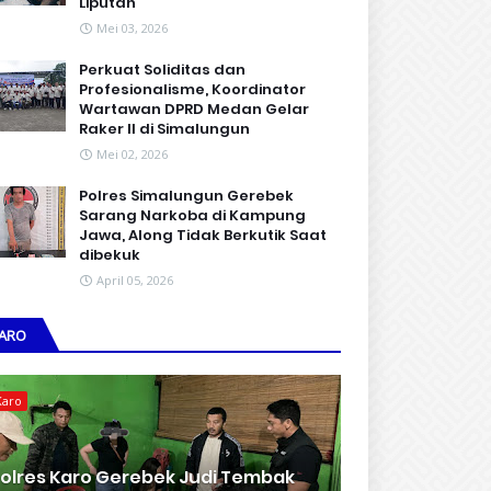
Liputan
Mei 03, 2026
Perkuat Soliditas dan
Profesionalisme, Koordinator
Wartawan DPRD Medan Gelar
Raker II di Simalungun
Mei 02, 2026
Polres Simalungun Gerebek
Sarang Narkoba di Kampung
Jawa, Along Tidak Berkutik Saat
dibekuk
April 05, 2026
ARO
Karo
olres Karo Gerebek Judi Tembak