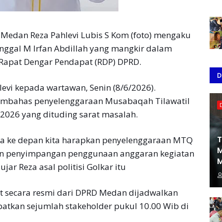
Medan Reza Pahlevi Lubis S Kom (foto) mengaku
ggal M Irfan Abdillah yang mangkir dalam
Rapat Dengar Pendapat (RDP) DPRD.
D
evi kepada wartawan, Senin (8/6/2026).
membahas penyelenggaraan Musabaqah Tilawatil
2026 yang dituding sarat masalah.
T
gga ke depan kita harapkan penyelenggaraan MTQ
M
aan penyimpangan penggunaan anggaran kegiatan
M
jar Reza asal politisi Golkar itu
 secara resmi dari DPRD Medan dijadwalkan
batkan sejumlah stakeholder pukul 10.00 Wib di