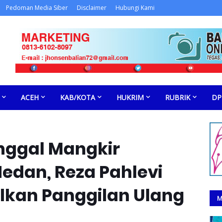
Pedoman Media Siber
Disclaimer
Hubungi Kami
ACEH
KAB/KOTA
HUKRIM
RUBRIK
DP
ggal Mangkir
edan, Reza Pahlevi
lkan Panggilan Ulang
M