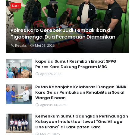
Karo
Polres Karo Gerebek Judi Tembak Ikan di
Tigabinanga, Dua Perempuan Diamankan
Redaksi
Mei 08, 2026
Kapolda Sumut Resmikan Empat SPPG
Polres Karo Dukung Program MBG
April 09, 2026
Rutan Kabanjahe Kolaborasi Dengan BNNK
Karo Gelar Pembukaan Rehabilitasi Sosial
Warga Binaan
Agustus 14, 2025
Kemenkum Sumut Gaungkan Perlindungan
Kekayaan Intelektual Lewat “One Village
One Brand” di Kabupaten Karo
Mei 21, 2025