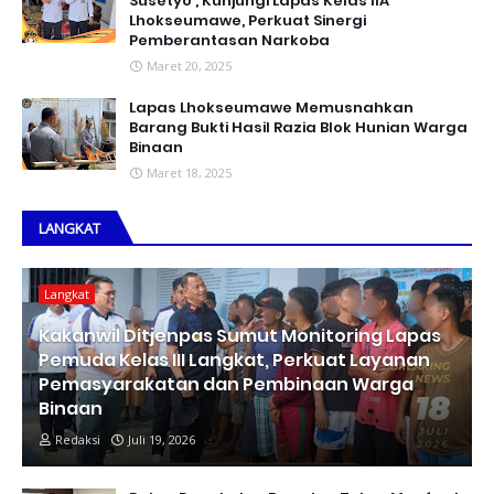
Susetyo , Kunjungi Lapas Kelas IIA
Lhokseumawe, Perkuat Sinergi
Pemberantasan Narkoba
Maret 20, 2025
Lapas Lhokseumawe Memusnahkan
Barang Bukti Hasil Razia Blok Hunian Warga
Binaan
Maret 18, 2025
LANGKAT
Langkat
Kakanwil Ditjenpas Sumut Monitoring Lapas
Pemuda Kelas III Langkat, Perkuat Layanan
Pemasyarakatan dan Pembinaan Warga
Binaan
Redaksi
Juli 19, 2026