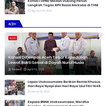
Komisi I DPRD Medan Dukung Penuh
Langkah Tegas APH Razia Narkoba di THM
Agustus 03, 2026
ACEH
Aceh
Kanwil Ditjenpas Aceh Tebar Kepedulian
Lewat Bakti Sosial di Dayah Nurul Huda
Redaksi
April 15, 2025
Lapas Lhokseumawe Berikan Remisi Khusus
Hari Raya Nyepi dan Hari Raya Idul Fitri 1446
Maret 28, 2025
Kepala BNNK Lhokseumawe, Werdha