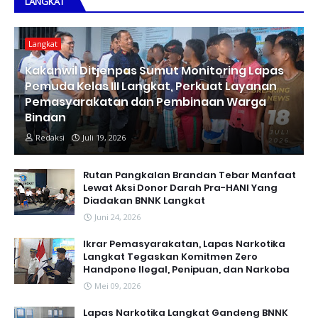
LANGKAT
Langkat
Kakanwil Ditjenpas Sumut Monitoring Lapas
Pemuda Kelas III Langkat, Perkuat Layanan
Pemasyarakatan dan Pembinaan Warga
Binaan
Redaksi
Juli 19, 2026
Rutan Pangkalan Brandan Tebar Manfaat
Lewat Aksi Donor Darah Pra-HANI Yang
Diadakan BNNK Langkat
Juni 24, 2026
Ikrar Pemasyarakatan, Lapas Narkotika
Langkat Tegaskan Komitmen Zero
Handpone llegal, Penipuan, dan Narkoba
Mei 09, 2026
Lapas Narkotika Langkat Gandeng BNNK