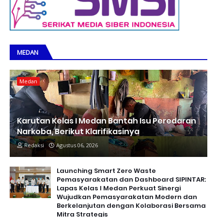
MEDAN
Medan
Karutan Kelas I Medan Bantah Isu Peredaran
Narkoba, Berikut Klarifikasinya
Redaksi
Agustus 06, 2026
Launching Smart Zero Waste
Pemasyarakatan dan Dashboard SIPINTAR:
Lapas Kelas I Medan Perkuat Sinergi
Wujudkan Pemasyarakatan Modern dan
Berkelanjutan dengan Kolaborasi Bersama
Mitra Strategis