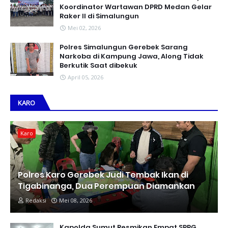
Koordinator Wartawan DPRD Medan Gelar
Raker II di Simalungun
Mei 02, 2026
Polres Simalungun Gerebek Sarang
Narkoba di Kampung Jawa, Along Tidak
Berkutik Saat dibekuk
April 05, 2026
KARO
Karo
Polres Karo Gerebek Judi Tembak Ikan di
Tigabinanga, Dua Perempuan Diamankan
Redaksi
Mei 08, 2026
Kapolda Sumut Resmikan Empat SPPG