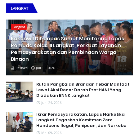
LANGKAT
Langkat
Kakanwil Ditjenpas Sumut Monitoring Lapas
Pemuda Kelas III Langkat, Perkuat Layanan
Pemasyarakatan dan Pembinaan Warga
Binaan
Redaksi
Juli 19, 2026
Rutan Pangkalan Brandan Tebar Manfaat
Lewat Aksi Donor Darah Pra-HANI Yang
Diadakan BNNK Langkat
Juni 24, 2026
Ikrar Pemasyarakatan, Lapas Narkotika
Langkat Tegaskan Komitmen Zero
Handpone llegal, Penipuan, dan Narkoba
Mei 09, 2026