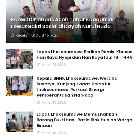
Kanwil Ditjenpas Aceh Tebar Kepedulian
Lewat Bakti Sosial di Dayah Nurul Huda
Redaksi
April 15, 2025
Lapas Lhokseumawe Berikan Remisi Khusus
Hari Raya Nyepi dan Hari Raya Idul Fitri 1446
Maret 28, 2025
Kepala BNNK Lhokseumawe, Werdha
Susetyo , Kunjungi Lapas Kelas IIA
Lhokseumawe, Perkuat Sinergi
Pemberantasan Narkoba
Maret 20, 2025
Lapas Lhokseumawe Memusnahkan
Barang Bukti Hasil Razia Blok Hunian Warga
Binaan
Maret 18, 2025