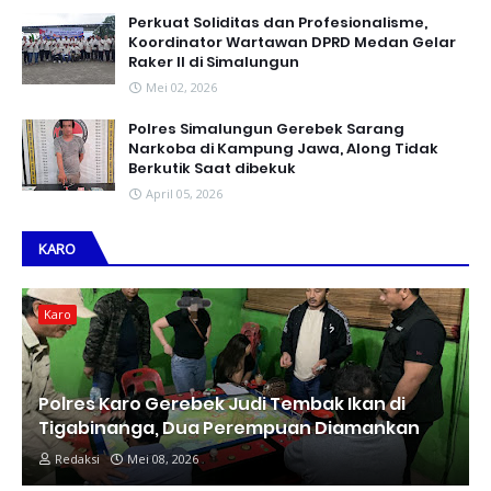
Perkuat Soliditas dan Profesionalisme,
Koordinator Wartawan DPRD Medan Gelar
Raker II di Simalungun
Mei 02, 2026
Polres Simalungun Gerebek Sarang
Narkoba di Kampung Jawa, Along Tidak
Berkutik Saat dibekuk
April 05, 2026
KARO
Karo
Polres Karo Gerebek Judi Tembak Ikan di
Tigabinanga, Dua Perempuan Diamankan
Redaksi
Mei 08, 2026