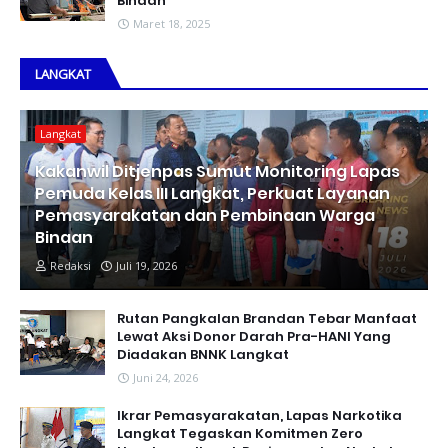
Binaan
Maret 18, 2025
LANGKAT
Langkat
Kakanwil Ditjenpas Sumut Monitoring Lapas
Pemuda Kelas III Langkat, Perkuat Layanan
Pemasyarakatan dan Pembinaan Warga
Binaan
Redaksi
Juli 19, 2026
Rutan Pangkalan Brandan Tebar Manfaat
Lewat Aksi Donor Darah Pra-HANI Yang
Diadakan BNNK Langkat
Juni 24, 2026
Ikrar Pemasyarakatan, Lapas Narkotika
Langkat Tegaskan Komitmen Zero