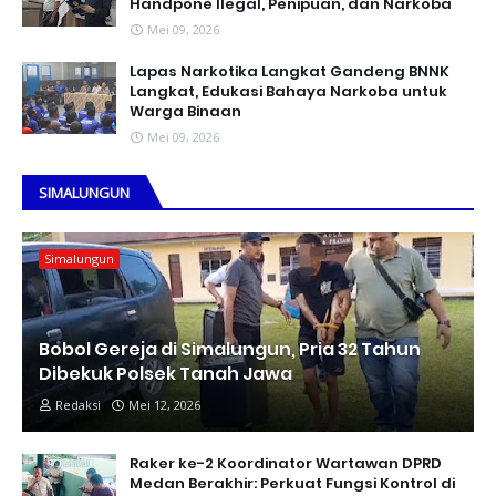
Handpone llegal, Penipuan, dan Narkoba
Mei 09, 2026
Lapas Narkotika Langkat Gandeng BNNK
Langkat, Edukasi Bahaya Narkoba untuk
Warga Binaan
Mei 09, 2026
SIMALUNGUN
Simalungun
Bobol Gereja di Simalungun, Pria 32 Tahun
Dibekuk Polsek Tanah Jawa
Redaksi
Mei 12, 2026
Raker ke-2 Koordinator Wartawan DPRD
Medan Berakhir: Perkuat Fungsi Kontrol di