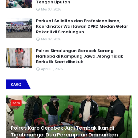
Tengah Liputan
Mei 03, 2026
Perkuat Soliditas dan Profesionalisme,
Koordinator Wartawan DPRD Medan Gelar
Raker II di Simalungun
Mei 02, 2026
Polres Simalungun Gerebek Sarang
Narkoba di Kampung Jawa, Along Tidak
Berkutik Saat dibekuk
April 05, 2026
KARO
Karo
Polres Karo Gerebek Judi Tembak Ikan di
Tigabinanga, Dua Perempuan Diamankan