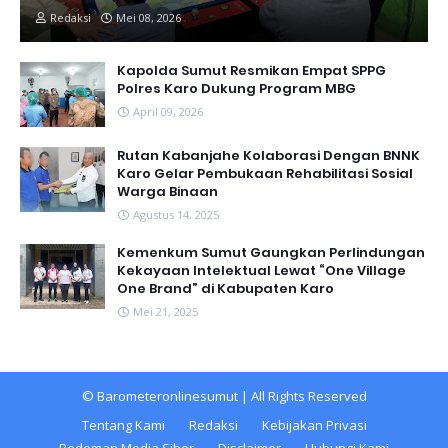
Redaksi
Mei 08, 2026
Kapolda Sumut Resmikan Empat SPPG
Polres Karo Dukung Program MBG
April 09, 2026
Rutan Kabanjahe Kolaborasi Dengan BNNK
Karo Gelar Pembukaan Rehabilitasi Sosial
Warga Binaan
Agustus 14, 2025
Kemenkum Sumut Gaungkan Perlindungan
Kekayaan Intelektual Lewat “One Village
One Brand” di Kabupaten Karo
Mei 21, 2025
©
Barometeronlinesumut
| All Rights Reserved
Tentang Kami
Redaksi
Kebijakan Privasi
Pedoman Media Siber
Disclaimer
Hubungi Kami