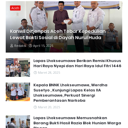
Aceh
Kanwil Ditjenpas Aceh Tebar Kepedulian
Lewat Bakti Sosial di Dayah Nurul Huda
Redaksi
April 15, 2025
Lapas Lhokseumawe Berikan Remisi Khusus
Hari Raya Nyepi dan Hari Raya Idul Fitri 1446
Maret 28, 2025
Kepala BNNK Lhokseumawe, Werdha
Susetyo , Kunjungi Lapas Kelas IIA
Lhokseumawe, Perkuat Sinergi
Pemberantasan Narkoba
Maret 20, 2025
Lapas Lhokseumawe Memusnahkan
Barang Bukti Hasil Razia Blok Hunian Warga