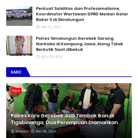
Perkuat Soliditas dan Profesionalisme,
Koordinator Wartawan DPRD Medan Gelar
Raker II di Simalungun
Mei 02, 2026
Polres Simalungun Gerebek Sarang
Narkoba di Kampung Jawa, Along Tidak
Berkutik Saat dibekuk
April 05, 2026
KARO
Karo
Polres Karo Gerebek Judi Tembak Ikan di
Tigabinanga, Dua Perempuan Diamankan
Redaksi
Mei 08, 2026