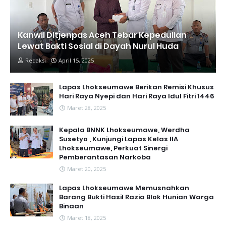
Kanwil Ditjenpas Aceh Tebar Kepedulian
Lewat Bakti Sosial di Dayah Nurul Huda
Redaksi
April 15, 2025
Lapas Lhokseumawe Berikan Remisi Khusus
Hari Raya Nyepi dan Hari Raya Idul Fitri 1446
Maret 28, 2025
Kepala BNNK Lhokseumawe, Werdha
Susetyo , Kunjungi Lapas Kelas IIA
Lhokseumawe, Perkuat Sinergi
Pemberantasan Narkoba
Maret 20, 2025
Lapas Lhokseumawe Memusnahkan
Barang Bukti Hasil Razia Blok Hunian Warga
Binaan
Maret 18, 2025