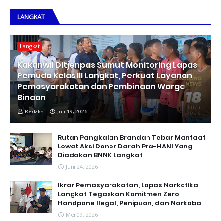
LANGKAT
Langkat
Kakanwil Ditjenpas Sumut Monitoring Lapas
Pemuda Kelas III Langkat, Perkuat Layanan
Pemasyarakatan dan Pembinaan Warga
Binaan
Redaksi
Juli 19, 2026
Rutan Pangkalan Brandan Tebar Manfaat
Lewat Aksi Donor Darah Pra-HANI Yang
Diadakan BNNK Langkat
Juni 24, 2026
Ikrar Pemasyarakatan, Lapas Narkotika
Langkat Tegaskan Komitmen Zero
Handpone llegal, Penipuan, dan Narkoba
Mei 09, 2026