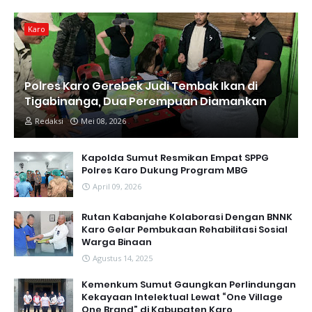
Karo
Polres Karo Gerebek Judi Tembak Ikan di
Tigabinanga, Dua Perempuan Diamankan
Redaksi
Mei 08, 2026
Kapolda Sumut Resmikan Empat SPPG
Polres Karo Dukung Program MBG
April 09, 2026
Rutan Kabanjahe Kolaborasi Dengan BNNK
Karo Gelar Pembukaan Rehabilitasi Sosial
Warga Binaan
Agustus 14, 2025
Kemenkum Sumut Gaungkan Perlindungan
Kekayaan Intelektual Lewat “One Village
One Brand” di Kabupaten Karo