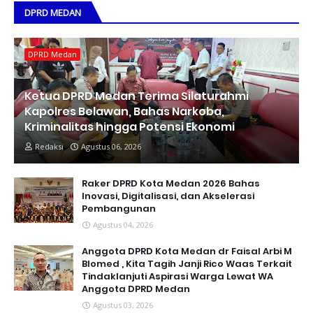
DPRD MEDAN
DPRD Medan
Ketua DPRD Medan Terima Silaturahmi
Kapolres Belawan, Bahas Narkoba,
Kriminalitas hingga Potensi Ekonomi
Redaksi
Agustus 06, 2026
Raker DPRD Kota Medan 2026 Bahas
Inovasi, Digitalisasi, dan Akselerasi
Pembangunan
Agustus 04, 2026
Anggota DPRD Kota Medan dr Faisal Arbi M
Blomed , Kita Tagih Janji Rico Waas Terkait
Tindaklanjuti Aspirasi Warga Lewat WA
Anggota DPRD Medan
Agustus 03, 2026