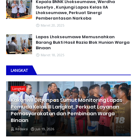
Kepala BNNK Lhokseumawe, Werdha
Susetyo , Kunjungi Lapas Kelas IIA
Lhokseumawe, Perkuat Sinergi
Pemberantasan Narkoba
Maret 20, 2025
Lapas Lhokseumawe Memusnahkan
Barang Bukti Hasil Razia Blok Hunian Warga
Binaan
Maret 18, 2025
LANGKAT
Langkat
Kakanwil Ditjenpas Sumut Monitoring Lapas
Pemuda Kelas III Langkat, Perkuat Layanan
Pemasyarakatan dan Pembinaan Warga
Binaan
Redaksi
Juli 19, 2026