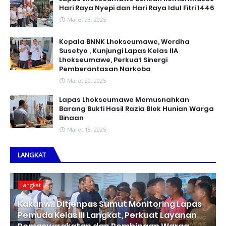
Hari Raya Nyepi dan Hari Raya Idul Fitri 1446
Maret 28, 2025
Kepala BNNK Lhokseumawe, Werdha
Susetyo , Kunjungi Lapas Kelas IIA
Lhokseumawe, Perkuat Sinergi
Pemberantasan Narkoba
Maret 20, 2025
Lapas Lhokseumawe Memusnahkan
Barang Bukti Hasil Razia Blok Hunian Warga
Binaan
Maret 18, 2025
LANGKAT
Langkat
Kakanwil Ditjenpas Sumut Monitoring Lapas
Pemuda Kelas III Langkat, Perkuat Layanan