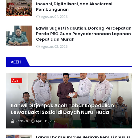
Inovasi, Digitalisasi, dan Akselerasi
Pembangunan
Agustus 04, 2026
Edwin Sugesti Nasution, Dorong Percepatan
Perda PBG Guna Penyederhanaan Layanan
Cepat dan Murah
Agustus 03, 2026
ACEH
Aceh
Kanwil Ditjenpas Aceh Tebar Kepedulian
Lewat Bakti Sosial di Dayah Nurul Huda
Redaksi
April 15, 2025
Lapas Lhokseumawe Berikan Remisi Khusus