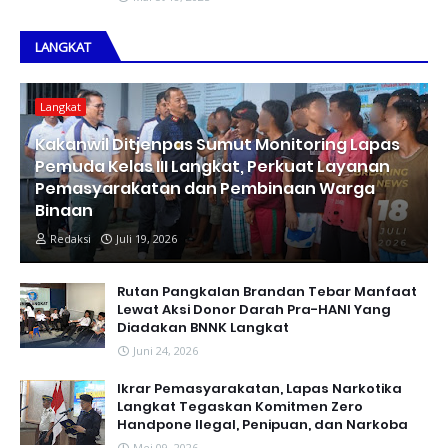
LANGKAT
Langkat
Kakanwil Ditjenpas Sumut Monitoring Lapas
Pemuda Kelas III Langkat, Perkuat Layanan
Pemasyarakatan dan Pembinaan Warga
Binaan
Redaksi
Juli 19, 2026
Rutan Pangkalan Brandan Tebar Manfaat
Lewat Aksi Donor Darah Pra-HANI Yang
Diadakan BNNK Langkat
Juni 24, 2026
Ikrar Pemasyarakatan, Lapas Narkotika
Langkat Tegaskan Komitmen Zero
Handpone llegal, Penipuan, dan Narkoba
Mei 09, 2026