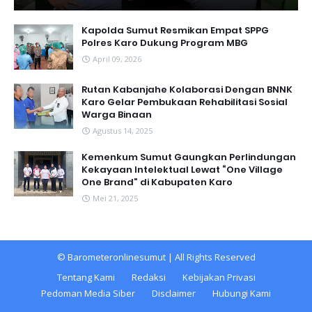
Kapolda Sumut Resmikan Empat SPPG
Polres Karo Dukung Program MBG
April 09, 2026
Rutan Kabanjahe Kolaborasi Dengan BNNK
Karo Gelar Pembukaan Rehabilitasi Sosial
Warga Binaan
Agustus 14, 2025
Kemenkum Sumut Gaungkan Perlindungan
Kekayaan Intelektual Lewat “One Village
One Brand” di Kabupaten Karo
Mei 21, 2025
©
Barometeronlinesumut
| All Rights Reserved
Tentang Kami
Redaksi
Kebijakan Privasi
Pedoman Media Siber
Disclaimer
Hubungi Kami