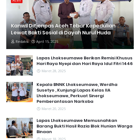
Aceh
Kanwil Ditjenpas Aceh Tebar Kepedulian
Lewat Bakti Sosial di Dayah Nurul Huda
Redaksi
April 15, 2025
Lapas Lhokseumawe Berikan Remisi Khusus
Hari Raya Nyepi dan Hari Raya Idul Fitri 1446
Maret 28, 2025
Kepala BNNK Lhokseumawe, Werdha
Susetyo , Kunjungi Lapas Kelas IIA
Lhokseumawe, Perkuat Sinergi
Pemberantasan Narkoba
Maret 20, 2025
Lapas Lhokseumawe Memusnahkan
Barang Bukti Hasil Razia Blok Hunian Warga
Binaan
Maret 18, 2025