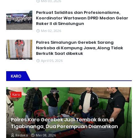
Mei 03, 2026
Perkuat Soliditas dan Profesionalisme,
Koordinator Wartawan DPRD Medan Gelar
Raker II di Simalungun
Mei 02, 2026
Polres Simalungun Gerebek Sarang
Narkoba di Kampung Jawa, Along Tidak
Berkutik Saat dibekuk
April 05, 2026
KARO
Karo
Polres Karo Gerebek Judi Tembak Ikan di
Tigabinanga, Dua Perempuan Diamankan
Redaksi
Mei 08, 2026