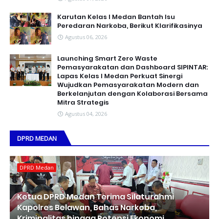
Karutan Kelas I Medan Bantah Isu
Peredaran Narkoba, Berikut Klarifikasinya
Agustus 06, 2026
Launching Smart Zero Waste
Pemasyarakatan dan Dashboard SIPINTAR:
Lapas Kelas I Medan Perkuat Sinergi
Wujudkan Pemasyarakatan Modern dan
Berkelanjutan dengan Kolaborasi Bersama
Mitra Strategis
Agustus 04, 2026
DPRD MEDAN
DPRD Medan
Ketua DPRD Medan Terima Silaturahmi
Kapolres Belawan, Bahas Narkoba,
Kriminalitas hingga Potensi Ekonomi