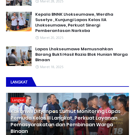
Maret 28, 2025
Kepala BNNK Lhokseumawe, Werdha
Susetyo , Kunjungi Lapas Kelas IIA
Lhokseumawe, Perkuat Sinergi
Pemberantasan Narkoba
Maret 20, 2025
Lapas Lhokseumawe Memusnahkan
Barang Bukti Hasil Razia Blok Hunian Warga
Binaan
Maret 18, 2025
LANGKAT
Langkat
Kakanwil Ditjenpas Sumut Monitoring Lapas
Pemuda Kelas III Langkat, Perkuat Layanan
Pemasyarakatan dan Pembinaan Warga
Binaan