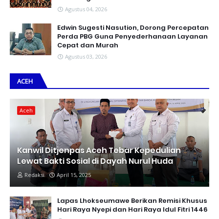
Agustus 04, 2026
Edwin Sugesti Nasution, Dorong Percepatan
Perda PBG Guna Penyederhanaan Layanan
Cepat dan Murah
Agustus 03, 2026
ACEH
Aceh
Kanwil Ditjenpas Aceh Tebar Kepedulian
Lewat Bakti Sosial di Dayah Nurul Huda
Redaksi
April 15, 2025
Lapas Lhokseumawe Berikan Remisi Khusus
Hari Raya Nyepi dan Hari Raya Idul Fitri 1446