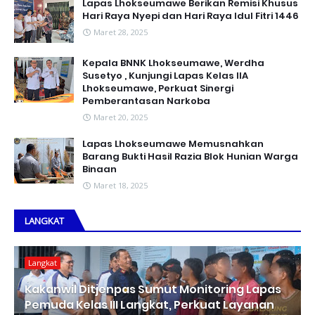
Lapas Lhokseumawe Berikan Remisi Khusus
Hari Raya Nyepi dan Hari Raya Idul Fitri 1446
Maret 28, 2025
Kepala BNNK Lhokseumawe, Werdha
Susetyo , Kunjungi Lapas Kelas IIA
Lhokseumawe, Perkuat Sinergi
Pemberantasan Narkoba
Maret 20, 2025
Lapas Lhokseumawe Memusnahkan
Barang Bukti Hasil Razia Blok Hunian Warga
Binaan
Maret 18, 2025
LANGKAT
Langkat
Kakanwil Ditjenpas Sumut Monitoring Lapas
Pemuda Kelas III Langkat, Perkuat Layanan