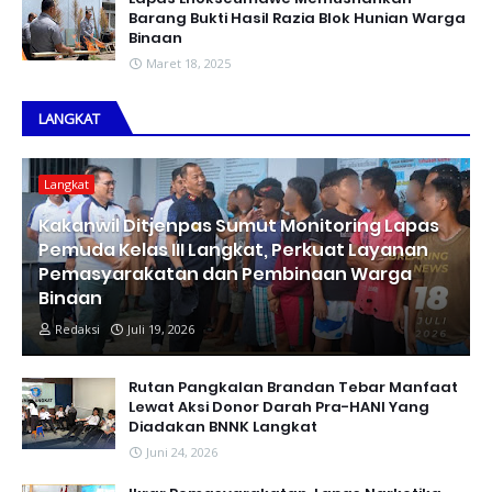
Barang Bukti Hasil Razia Blok Hunian Warga
Binaan
Maret 18, 2025
LANGKAT
Langkat
Kakanwil Ditjenpas Sumut Monitoring Lapas
Pemuda Kelas III Langkat, Perkuat Layanan
Pemasyarakatan dan Pembinaan Warga
Binaan
Redaksi
Juli 19, 2026
Rutan Pangkalan Brandan Tebar Manfaat
Lewat Aksi Donor Darah Pra-HANI Yang
Diadakan BNNK Langkat
Juni 24, 2026