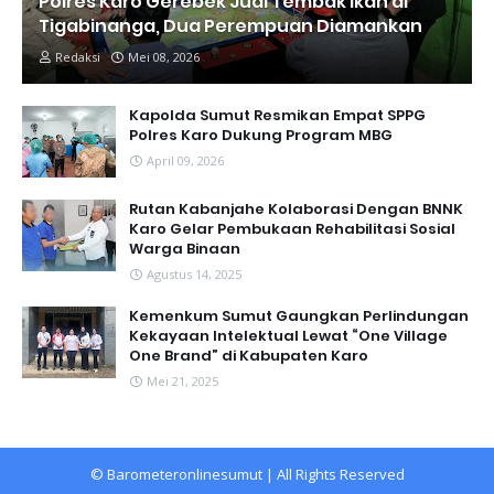
Polres Karo Gerebek Judi Tembak Ikan di
Tigabinanga, Dua Perempuan Diamankan
Redaksi
Mei 08, 2026
Kapolda Sumut Resmikan Empat SPPG
Polres Karo Dukung Program MBG
April 09, 2026
Rutan Kabanjahe Kolaborasi Dengan BNNK
Karo Gelar Pembukaan Rehabilitasi Sosial
Warga Binaan
Agustus 14, 2025
Kemenkum Sumut Gaungkan Perlindungan
Kekayaan Intelektual Lewat “One Village
One Brand” di Kabupaten Karo
Mei 21, 2025
©
Barometeronlinesumut
| All Rights Reserved