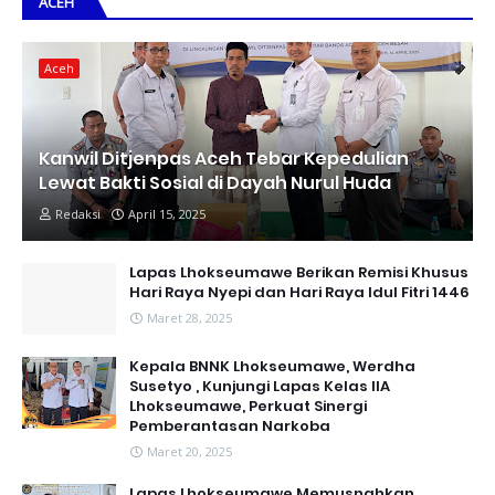
ACEH
Aceh
Kanwil Ditjenpas Aceh Tebar Kepedulian
Lewat Bakti Sosial di Dayah Nurul Huda
Redaksi
April 15, 2025
Lapas Lhokseumawe Berikan Remisi Khusus
Hari Raya Nyepi dan Hari Raya Idul Fitri 1446
Maret 28, 2025
Kepala BNNK Lhokseumawe, Werdha
Susetyo , Kunjungi Lapas Kelas IIA
Lhokseumawe, Perkuat Sinergi
Pemberantasan Narkoba
Maret 20, 2025
Lapas Lhokseumawe Memusnahkan