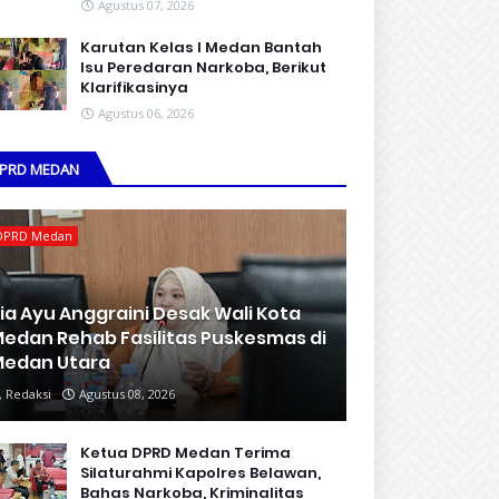
Agustus 07, 2026
Karutan Kelas I Medan Bantah
Isu Peredaran Narkoba, Berikut
Klarifikasinya
Agustus 06, 2026
PRD MEDAN
DPRD Medan
ia Ayu Anggraini Desak Wali Kota
edan Rehab Fasilitas Puskesmas di
edan Utara
Redaksi
Agustus 08, 2026
Ketua DPRD Medan Terima
Silaturahmi Kapolres Belawan,
Bahas Narkoba, Kriminalitas