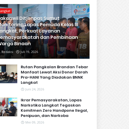
Langkat
akanwil Ditjenpas Sumut
onitoring Lapas Pemuda Kelas III
angkat, Perkuat Layanan
Pemasyarakatan dan Pembinaan
arga Binaan
Redaksi
Juli 19, 2026
Rutan Pangkalan Brandan Tebar
Manfaat Lewat Aksi Donor Darah
Pra-HANI Yang Diadakan BNNK
Langkat
Juni 24, 2026
Ikrar Pemasyarakatan, Lapas
Narkotika Langkat Tegaskan
Komitmen Zero Handpone llegal,
Penipuan, dan Narkoba
Mei 09, 2026