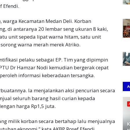
f Efendi.
), warga Kecamatan Medan Deli. Korban
g, di antaranya 20 lembar seng ukuran 8 kaki,
tu unit sepeda lipat warna hitam, satu unit
a sorong warna merah merek Atriko.
entifikasi pelaku sebagai EP. Tim yang dipimpin
IPTU Dr Hamzar Nodi kemudian bergerak cepat
roleh informasi keberadaan tersangka.
A
rbuatannya. Ia menjalankan aksi pencurian secara
jual seluruh barang hasil curian kepada
engan harga Rp1,5 juta.
g milik korban secara bertahap lalu menjualnya
K
uhan ekonomi,” kata AKBP Rosef Efendi.