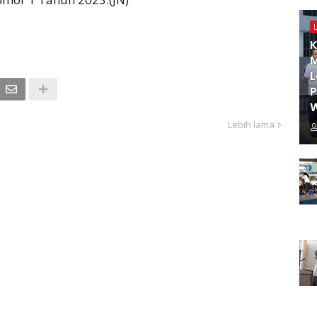
K
M
L
W
Lebih lama