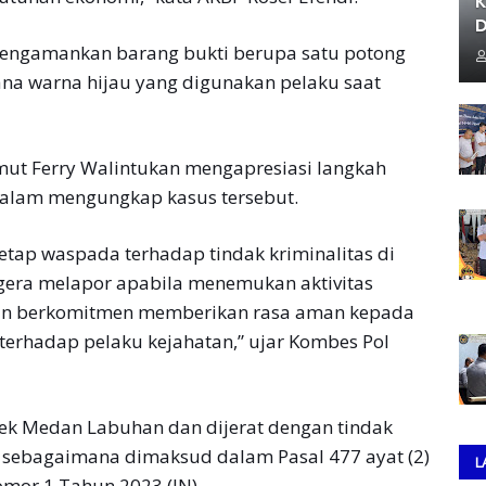
K
D
 mengamankan barang bukti berupa satu potong
ana warna hijau yang digunakan pelaku saat
mut Ferry Walintukan mengapresiasi langkah
dalam mengungkap kasus tersebut.
tap waspada terhadap tindak kriminalitas di
egera melapor apabila menemukan aktivitas
ran berkomitmen memberikan rasa aman kepada
terhadap pelaku kejahatan,” ujar Kombes Pol
lsek Medan Labuhan dan dijerat dengan tindak
sebagaimana dimaksud dalam Pasal 477 ayat (2)
L
omor 1 Tahun 2023.(JN)