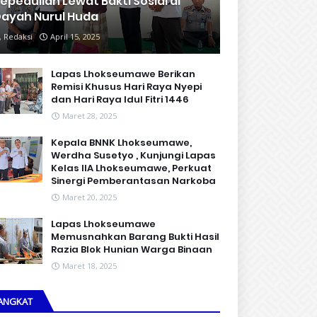
epedulian Lewat Bakti Sosial di
ayah Nurul Huda
Redaksi
April 15, 2025
Lapas Lhokseumawe Berikan
Remisi Khusus Hari Raya Nyepi
dan Hari Raya Idul Fitri 1446
Maret 28, 2025
Kepala BNNK Lhokseumawe,
Werdha Susetyo , Kunjungi Lapas
Kelas IIA Lhokseumawe, Perkuat
Sinergi Pemberantasan Narkoba
Maret 20, 2025
Lapas Lhokseumawe
Memusnahkan Barang Bukti Hasil
Razia Blok Hunian Warga Binaan
Maret 18, 2025
ANGKAT