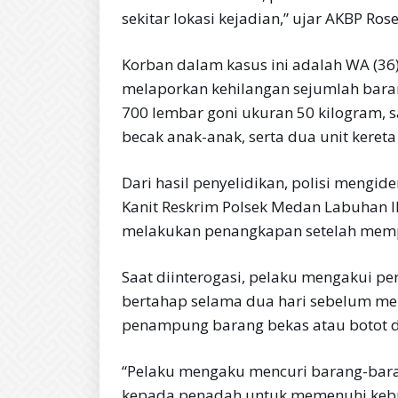
sekitar lokasi kejadian,” ujar AKBP Rose
Korban dalam kasus ini adalah WA (36
melaporkan kehilangan sejumlah baran
700 lembar goni ukuran 50 kilogram, sa
becak anak-anak, serta dua unit keret
Dari hasil penyelidikan, polisi mengid
Kanit Reskrim Polsek Medan Labuhan 
melakukan penangkapan setelah mempe
Saat diinterogasi, pelaku mengakui pe
bertahap selama dua hari sebelum men
penampung barang bekas atau botot d
“Pelaku mengaku mencuri barang-baran
kepada penadah untuk memenuhi kebut