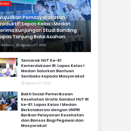
Medan
Wujudkan Pemasyarakatan
roduktif: Lapas Kelas I Medan
erima Kunjungan Studi Banding
apas Tanjung Balai Asahan
Redaksi
Agustus 07, 2026
Semarak HUT Ke-81
Kemerdekaan RI: Lapas Kelas I
Medan Salurkan Bantuan
Sembako kepada Masyarakat
Agustus 07, 2026
Bakti Sosial Pemeriksaan
Kesehatan Gratis Sambut HUT RI
ke-81: Lapas Kelas I Medan
Berkolaborasi dengan UNPRI
Berikan Pelayanan Kesehatan
dan Bansos Bagi Pegawai dan
Masyarakat