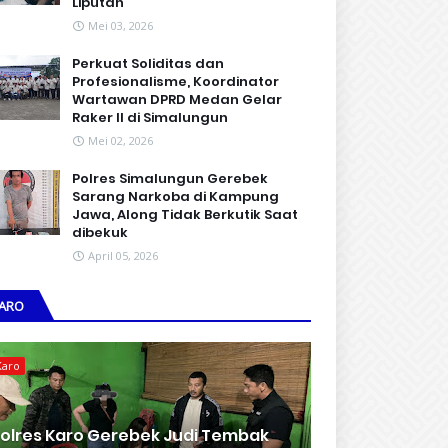
Liputan
Mei 03, 2026
Perkuat Soliditas dan
Profesionalisme, Koordinator
Wartawan DPRD Medan Gelar
Raker II di Simalungun
Mei 02, 2026
Polres Simalungun Gerebek
Sarang Narkoba di Kampung
Jawa, Along Tidak Berkutik Saat
dibekuk
April 05, 2026
ARO
Karo
olres Karo Gerebek Judi Tembak