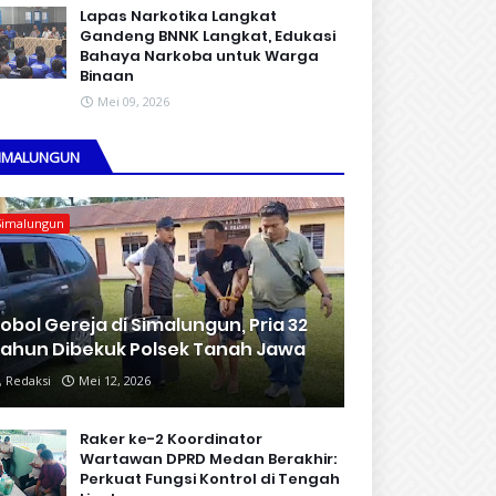
Lapas Narkotika Langkat
Gandeng BNNK Langkat, Edukasi
Bahaya Narkoba untuk Warga
Binaan
Mei 09, 2026
IMALUNGUN
Simalungun
obol Gereja di Simalungun, Pria 32
ahun Dibekuk Polsek Tanah Jawa
Redaksi
Mei 12, 2026
Raker ke-2 Koordinator
Wartawan DPRD Medan Berakhir:
Perkuat Fungsi Kontrol di Tengah