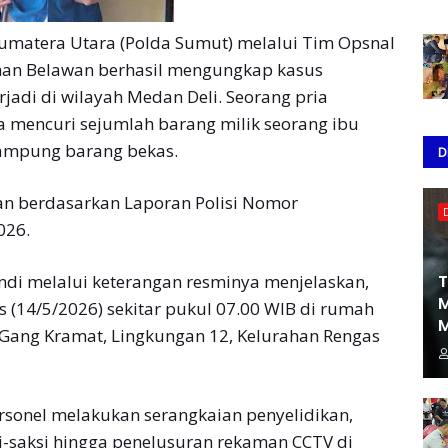
umatera Utara (Polda Sumut) melalui Tim Opsnal
han Belawan berhasil mengungkap kasus
jadi di wilayah Medan Deli. Seorang pria
a mencuri sejumlah barang milik seorang ibu
ampung barang bekas.
D
an berdasarkan Laporan Polisi Nomor
026.
T
ndi melalui keterangan resminya menjelaskan,
M
 (14/5/2026) sekitar pukul 07.00 WIB di rumah
M
I Gang Kramat, Lingkungan 12, Kelurahan Rengas
rsonel melakukan serangkaian penyelidikan,
i-saksi hingga penelusuran rekaman CCTV di