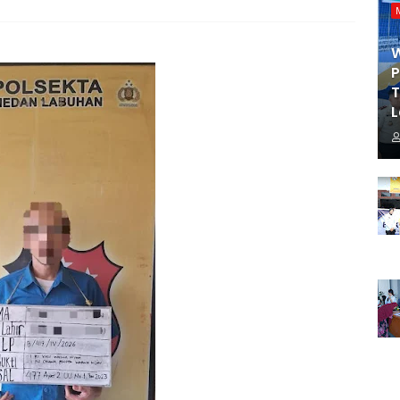
P
T
L