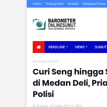
Home
Tentang Kami
Redaksi
Kebijakan Privasi
HEADLINE
NEWS
SUMUT
Beranda
Hukrim
Curi Seng hingga 
di Medan Deli, Pr
Polisi
Redaksi
Kamis, Mei 14, 2026