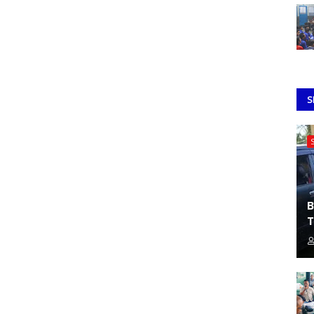
S
B
T