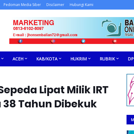
Pedoman Media Siber
Disclaimer
Hubungi Kami
ACEH
KAB/KOTA
HUKRIM
RUBRIK
DP
Sepeda Lipat Milik IRT
ia 38 Tahun Dibekuk
M