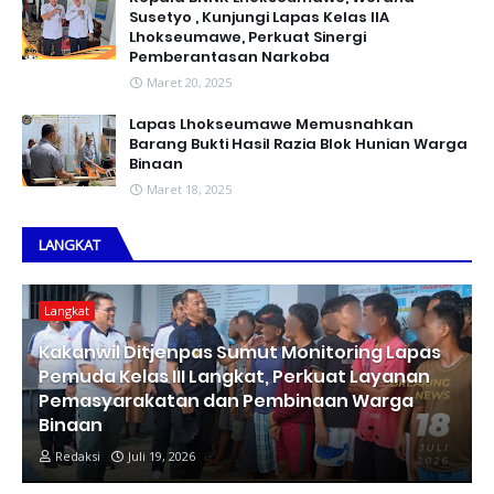
Susetyo , Kunjungi Lapas Kelas IIA
Lhokseumawe, Perkuat Sinergi
Pemberantasan Narkoba
Maret 20, 2025
Lapas Lhokseumawe Memusnahkan
Barang Bukti Hasil Razia Blok Hunian Warga
Binaan
Maret 18, 2025
LANGKAT
Langkat
Kakanwil Ditjenpas Sumut Monitoring Lapas
Pemuda Kelas III Langkat, Perkuat Layanan
Pemasyarakatan dan Pembinaan Warga
Binaan
Redaksi
Juli 19, 2026