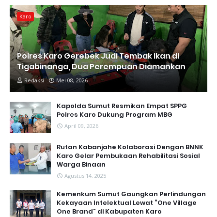
Karo
Polres Karo Gerebek Judi Tembak Ikan di
Tigabinanga, Dua Perempuan Diamankan
Redaksi
Mei 08, 2026
Kapolda Sumut Resmikan Empat SPPG
Polres Karo Dukung Program MBG
April 09, 2026
Rutan Kabanjahe Kolaborasi Dengan BNNK
Karo Gelar Pembukaan Rehabilitasi Sosial
Warga Binaan
Agustus 14, 2025
Kemenkum Sumut Gaungkan Perlindungan
Kekayaan Intelektual Lewat “One Village
One Brand” di Kabupaten Karo