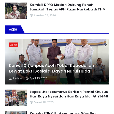
Komisi I DPRD Medan Dukung Penuh
Langkah Tegas APH Razia Narkoba di THM
Agustus 03, 2026
ACEH
Aceh
Kanwil Ditjenpas Aceh Tebar Kepedulian
Lewat Bakti Sosial di Dayah Nurul Huda
Redaksi
April 15, 2025
Lapas Lhokseumawe Berikan Remisi Khusus
Hari Raya Nyepi dan Hari Raya Idul Fitri 1446
Maret 28, 2025
Kepala BNNK Lhokseumawe, Werdha