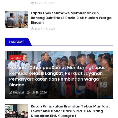
Maret 20, 2025
Lapas Lhokseumawe Memusnahkan
Barang Bukti Hasil Razia Blok Hunian Warga
Binaan
Maret 18, 2025
LANGKAT
Langkat
Kakanwil Ditjenpas Sumut Monitoring Lapas
Pemuda Kelas III Langkat, Perkuat Layanan
Pemasyarakatan dan Pembinaan Warga
Binaan
Redaksi
Juli 19, 2026
Rutan Pangkalan Brandan Tebar Manfaat
Lewat Aksi Donor Darah Pra-HANI Yang
Diadakan BNNK Langkat