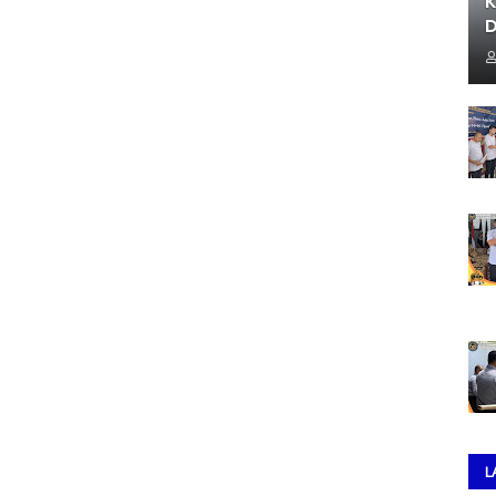
K
D
L