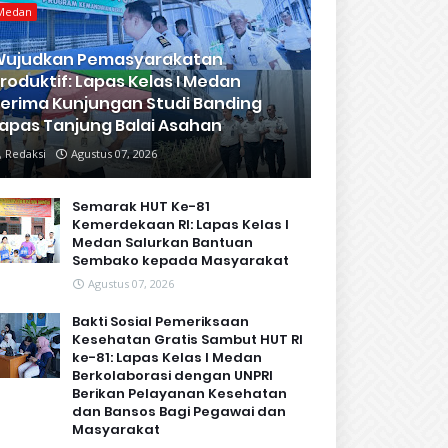
Medan
Wujudkan Pemasyarakatan
roduktif: Lapas Kelas I Medan
erima Kunjungan Studi Banding
apas Tanjung Balai Asahan
Redaksi
Agustus 07, 2026
Semarak HUT Ke-81
Kemerdekaan RI: Lapas Kelas I
Medan Salurkan Bantuan
Sembako kepada Masyarakat
Agustus 07, 2026
Bakti Sosial Pemeriksaan
Kesehatan Gratis Sambut HUT RI
ke-81: Lapas Kelas I Medan
Berkolaborasi dengan UNPRI
Berikan Pelayanan Kesehatan
dan Bansos Bagi Pegawai dan
Masyarakat