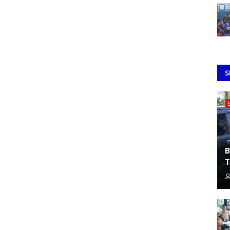
S
B
T