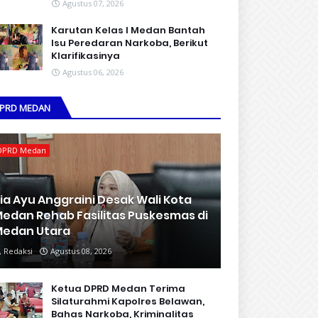
Agustus 07, 2026
Karutan Kelas I Medan Bantah
Isu Peredaran Narkoba, Berikut
Klarifikasinya
Agustus 06, 2026
PRD MEDAN
DPRD Medan
ia Ayu Anggraini Desak Wali Kota
edan Rehab Fasilitas Puskesmas di
edan Utara
Redaksi
Agustus 08, 2026
Ketua DPRD Medan Terima
Silaturahmi Kapolres Belawan,
Bahas Narkoba, Kriminalitas