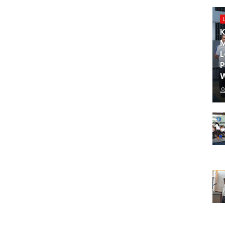
K
M
L
W