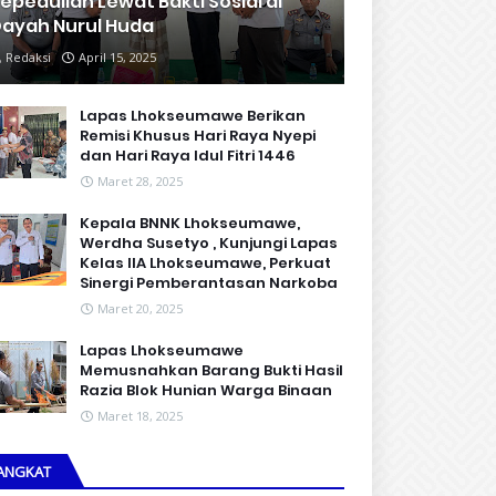
epedulian Lewat Bakti Sosial di
ayah Nurul Huda
Redaksi
April 15, 2025
Lapas Lhokseumawe Berikan
Remisi Khusus Hari Raya Nyepi
dan Hari Raya Idul Fitri 1446
Maret 28, 2025
Kepala BNNK Lhokseumawe,
Werdha Susetyo , Kunjungi Lapas
Kelas IIA Lhokseumawe, Perkuat
Sinergi Pemberantasan Narkoba
Maret 20, 2025
Lapas Lhokseumawe
Memusnahkan Barang Bukti Hasil
Razia Blok Hunian Warga Binaan
Maret 18, 2025
ANGKAT