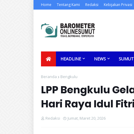
Home
Tentang Kami
Redaksi
Kebijakan Privasi
HEADLINE
NEWS
SUMUT
Beranda
Bengkulu
LPP Bengkulu Gela
Hari Raya Idul Fi
Redaksi
Jumat, Maret 20, 2026