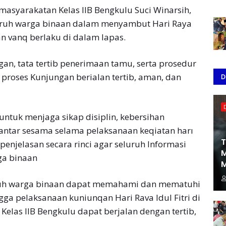
syarakatan Kelas IIB Bengkulu Suci Winarsih,
uruh warga binaan dalam menyambut Hari Raya
an vanq berlaku di dalam lapas.
gan, tata tertib penerimaan tamu, serta prosedur
proses Kunjungan berialan tertib, aman, dan
D
untuk menjaga sikap disiplin, kebersihan
 antar sesama selama pelaksanaan keqiatan harı
T
penjelasan secara rinci agar seluruh Informasi
M
ga binaan
M
luruh warga binaan dapat memahami dan mematuhi
gga pelaksanaan kuniunqan Hari Rava Idul Fitri di
las IIB Bengkulu dapat berjalan dengan tertib,