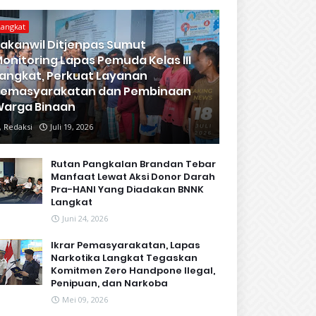
Langkat
akanwil Ditjenpas Sumut
onitoring Lapas Pemuda Kelas III
angkat, Perkuat Layanan
Pemasyarakatan dan Pembinaan
arga Binaan
Redaksi
Juli 19, 2026
Rutan Pangkalan Brandan Tebar
Manfaat Lewat Aksi Donor Darah
Pra-HANI Yang Diadakan BNNK
Langkat
Juni 24, 2026
Ikrar Pemasyarakatan, Lapas
Narkotika Langkat Tegaskan
Komitmen Zero Handpone llegal,
Penipuan, dan Narkoba
Mei 09, 2026