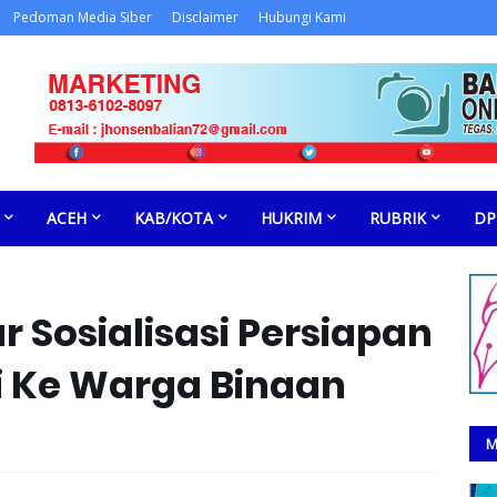
Pedoman Media Siber
Disclaimer
Hubungi Kami
ACEH
KAB/KOTA
HUKRIM
RUBRIK
DP
r Sosialisasi Persiapan
tri Ke Warga Binaan
M