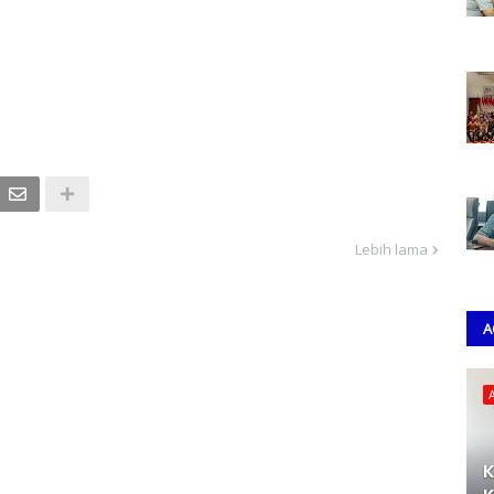
Lebih lama
A
K