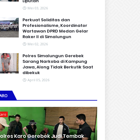
Liputan
Mei 03, 2026
Perkuat Soliditas dan
Profesionalisme, Koordinator
Wartawan DPRD Medan Gelar
Raker II di Simalungun
Mei 02, 2026
Polres Simalungun Gerebek
Sarang Narkoba di Kampung
Jawa, Along Tidak Berkutik Saat
dibekuk
April 05, 2026
ARO
Karo
olres Karo Gerebek Judi Tembak