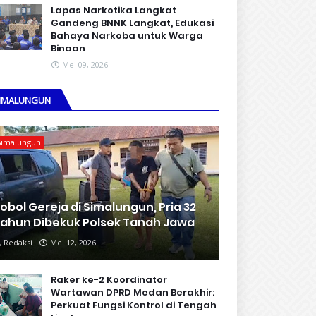
Lapas Narkotika Langkat
Gandeng BNNK Langkat, Edukasi
Bahaya Narkoba untuk Warga
Binaan
Mei 09, 2026
IMALUNGUN
Simalungun
obol Gereja di Simalungun, Pria 32
ahun Dibekuk Polsek Tanah Jawa
Redaksi
Mei 12, 2026
Raker ke-2 Koordinator
Wartawan DPRD Medan Berakhir:
Perkuat Fungsi Kontrol di Tengah