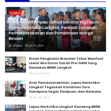
Langkat
Kakanwil Ditjenpas Sumut Monitoring Lapas
Pemuda Kelas III Langkat, Perkuat Layanan
Pemasyarakatan dan Pembinaan Warga
Binaan
Redaksi
Juli 19, 2026
Rutan Pangkalan Brandan Tebar Manfaat
Lewat Aksi Donor Darah Pra-HANI Yang
Diadakan BNNK Langkat
Juni 24, 2026
Ikrar Pemasyarakatan, Lapas Narkotika
Langkat Tegaskan Komitmen Zero
Handpone llegal, Penipuan, dan Narkoba
Mei 09, 2026
Lapas Narkotika Langkat Gandeng BNNK