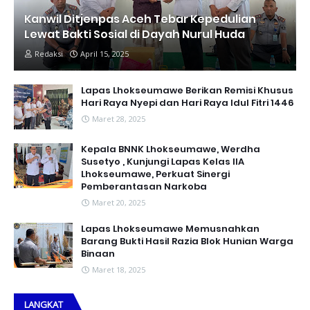
Kanwil Ditjenpas Aceh Tebar Kepedulian
Lewat Bakti Sosial di Dayah Nurul Huda
Redaksi
April 15, 2025
Lapas Lhokseumawe Berikan Remisi Khusus
Hari Raya Nyepi dan Hari Raya Idul Fitri 1446
Maret 28, 2025
Kepala BNNK Lhokseumawe, Werdha
Susetyo , Kunjungi Lapas Kelas IIA
Lhokseumawe, Perkuat Sinergi
Pemberantasan Narkoba
Maret 20, 2025
Lapas Lhokseumawe Memusnahkan
Barang Bukti Hasil Razia Blok Hunian Warga
Binaan
Maret 18, 2025
LANGKAT