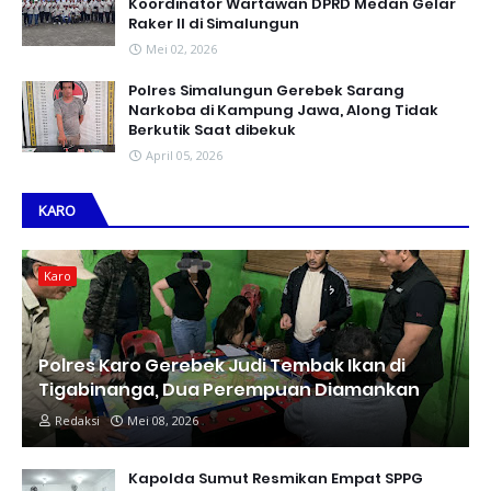
Koordinator Wartawan DPRD Medan Gelar
Raker II di Simalungun
Mei 02, 2026
Polres Simalungun Gerebek Sarang
Narkoba di Kampung Jawa, Along Tidak
Berkutik Saat dibekuk
April 05, 2026
KARO
Karo
Polres Karo Gerebek Judi Tembak Ikan di
Tigabinanga, Dua Perempuan Diamankan
Redaksi
Mei 08, 2026
Kapolda Sumut Resmikan Empat SPPG