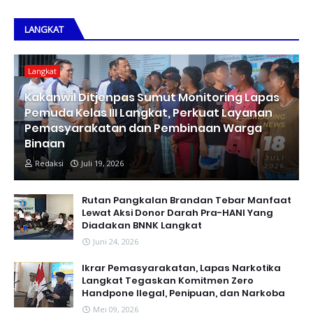
LANGKAT
Langkat
Kakanwil Ditjenpas Sumut Monitoring Lapas
Pemuda Kelas III Langkat, Perkuat Layanan
Pemasyarakatan dan Pembinaan Warga
Binaan
Redaksi
Juli 19, 2026
Rutan Pangkalan Brandan Tebar Manfaat
Lewat Aksi Donor Darah Pra-HANI Yang
Diadakan BNNK Langkat
Juni 24, 2026
Ikrar Pemasyarakatan, Lapas Narkotika
Langkat Tegaskan Komitmen Zero
Handpone llegal, Penipuan, dan Narkoba
Mei 09, 2026