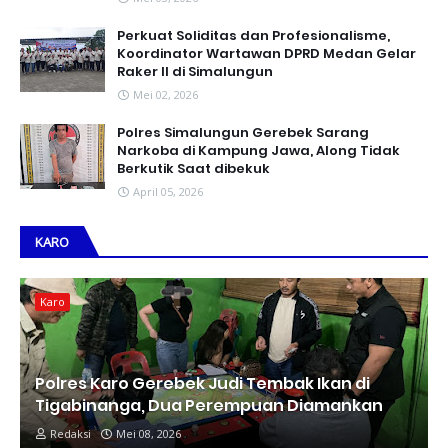
Perkuat Soliditas dan Profesionalisme,
Koordinator Wartawan DPRD Medan Gelar
Raker II di Simalungun
Mei 02, 2026
Polres Simalungun Gerebek Sarang
Narkoba di Kampung Jawa, Along Tidak
Berkutik Saat dibekuk
April 05, 2026
KARO
Karo
Polres Karo Gerebek Judi Tembak Ikan di
Tigabinanga, Dua Perempuan Diamankan
Redaksi
Mei 08, 2026