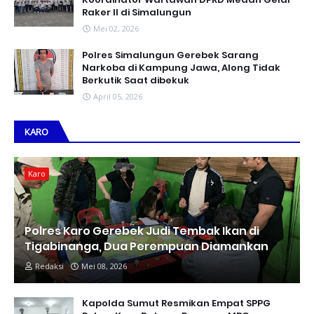
Raker II di Simalungun
Mei 02, 2026
Polres Simalungun Gerebek Sarang
Narkoba di Kampung Jawa, Along Tidak
Berkutik Saat dibekuk
April 05, 2026
KARO
Karo
Polres Karo Gerebek Judi Tembak Ikan di
Tigabinanga, Dua Perempuan Diamankan
Redaksi
Mei 08, 2026
Kapolda Sumut Resmikan Empat SPPG