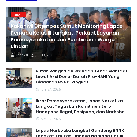
Langkat
Kakanwil Ditjenpas Sumut Monitoring Lapas
Pemuda Kelas III Langkat, Perkuat Layanan
Pemasyarakatan dan Pembinaan Warga
Binaan
Redaksi
Juli 19, 2026
Rutan Pangkalan Brandan Tebar Manfaat
Lewat Aksi Donor Darah Pra-HANI Yang
Diadakan BNNK Langkat
Juni 24, 2026
Ikrar Pemasyarakatan, Lapas Narkotika
Langkat Tegaskan Komitmen Zero
Handpone llegal, Penipuan, dan Narkoba
Mei 09, 2026
Lapas Narkotika Langkat Gandeng BNNK
Langkat, Edukasi Bahaya Narkoba untuk