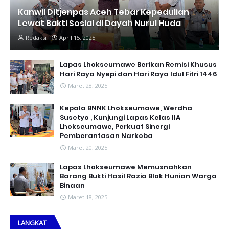
Kanwil Ditjenpas Aceh Tebar Kepedulian
Lewat Bakti Sosial di Dayah Nurul Huda
Redaksi
April 15, 2025
Lapas Lhokseumawe Berikan Remisi Khusus
Hari Raya Nyepi dan Hari Raya Idul Fitri 1446
Maret 28, 2025
Kepala BNNK Lhokseumawe, Werdha
Susetyo , Kunjungi Lapas Kelas IIA
Lhokseumawe, Perkuat Sinergi
Pemberantasan Narkoba
Maret 20, 2025
Lapas Lhokseumawe Memusnahkan
Barang Bukti Hasil Razia Blok Hunian Warga
Binaan
Maret 18, 2025
LANGKAT