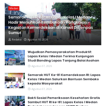
Medan
Semarak HUT RI ke-81: Lapas Kelas I Medan
Hadir Meriahkan Pembukaan Rangkaian
Kegiatan Kemerdekaan di Kanwil Ditjenpas
Sumut
Redaksi
Agustus 10, 2026
Wujudkan Pemasyarakatan Produktif:
Lapas Kelas I Medan Terima Kunjungan
Studi Banding Lapas Tanjung Balai Asahan
Agustus 07, 2026
Semarak HUT Ke-81 Kemerdekaan RI: Lapas
Kelas I Medan Salurkan Bantuan Sembako
kepada Masyarakat
Agustus 07, 2026
Bakti Sosial Pemeriksaan Kesehatan Gratis
Sambut HUT RI ke-81: Lapas Kelas I Medan