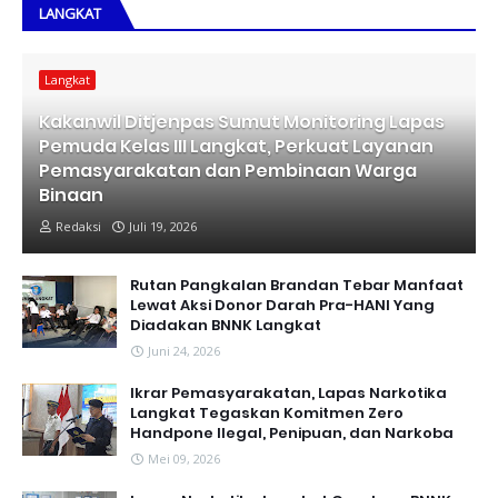
LANGKAT
Langkat
Kakanwil Ditjenpas Sumut Monitoring Lapas
Pemuda Kelas III Langkat, Perkuat Layanan
Pemasyarakatan dan Pembinaan Warga
Binaan
Redaksi
Juli 19, 2026
Rutan Pangkalan Brandan Tebar Manfaat
Lewat Aksi Donor Darah Pra-HANI Yang
Diadakan BNNK Langkat
Juni 24, 2026
Ikrar Pemasyarakatan, Lapas Narkotika
Langkat Tegaskan Komitmen Zero
Handpone llegal, Penipuan, dan Narkoba
Mei 09, 2026