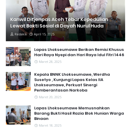
Kanwil Ditjenpas Aceh Tebar Kepedulian
Lewat Bakti Sosial di Dayah Nurul Huda
Redaksi
April 15, 2025
Lapas Lhokseumawe Berikan Remisi Khusus
Hari Raya Nyepi dan Hari Raya Idul Fitri 1446
Maret 28, 2025
Kepala BNNK Lhokseumawe, Werdha
Susetyo , Kunjungi Lapas Kelas IIA
Lhokseumawe, Perkuat Sinergi
Pemberantasan Narkoba
Maret 20, 2025
Lapas Lhokseumawe Memusnahkan
Barang Bukti Hasil Razia Blok Hunian Warga
Binaan
Maret 18, 2025