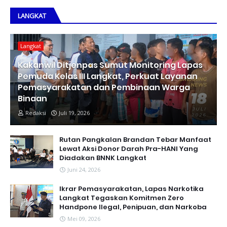
LANGKAT
Langkat
Kakanwil Ditjenpas Sumut Monitoring Lapas
Pemuda Kelas III Langkat, Perkuat Layanan
Pemasyarakatan dan Pembinaan Warga
Binaan
Redaksi
Juli 19, 2026
Rutan Pangkalan Brandan Tebar Manfaat
Lewat Aksi Donor Darah Pra-HANI Yang
Diadakan BNNK Langkat
Juni 24, 2026
Ikrar Pemasyarakatan, Lapas Narkotika
Langkat Tegaskan Komitmen Zero
Handpone llegal, Penipuan, dan Narkoba
Mei 09, 2026