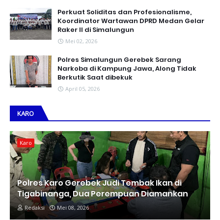
Perkuat Soliditas dan Profesionalisme,
Koordinator Wartawan DPRD Medan Gelar
Raker II di Simalungun
Mei 02, 2026
Polres Simalungun Gerebek Sarang
Narkoba di Kampung Jawa, Along Tidak
Berkutik Saat dibekuk
April 05, 2026
KARO
Karo
Polres Karo Gerebek Judi Tembak Ikan di
Tigabinanga, Dua Perempuan Diamankan
Redaksi
Mei 08, 2026