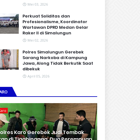
Mei 03, 2026
Perkuat Soliditas dan
Profesionalisme, Koordinator
Wartawan DPRD Medan Gelar
Raker II di Simalungun
Mei 02, 2026
Polres Simalungun Gerebek
Sarang Narkoba di Kampung
Jawa, Along Tidak Berkutik Saat
dibekuk
April 05, 2026
ARO
Karo
olres Karo Gerebek Judi Tembak
kan di Tigabinanga, Dua Perempuan