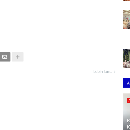
Lebih lama
A
K
K