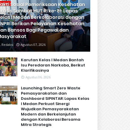
akti Sosial Pemeriksaan Kesehatan
Medan
ratis Sambut HUT RI ke-81: Lapas
elas I Medan Berkolaborasi dengan
NPRI Berikan Pelayanan Kesehatan
an Bansos Bagi Pegawai dan
Masyarakat
Redaksi
Agustus 07, 2026
Karutan Kelas I Medan Bantah
Isu Peredaran Narkoba, Berikut
Klarifikasinya
Agustus 06, 2026
Launching Smart Zero Waste
Pemasyarakatan dan
Dashboard SIPINTAR: Lapas Kelas
I Medan Perkuat Sinergi
Wujudkan Pemasyarakatan
Modern dan Berkelanjutan
dengan Kolaborasi Bersama
Mitra Strategis