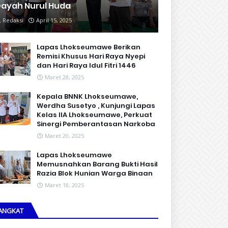
ayah Nurul Huda
Redaksi
April 15, 2025
Lapas Lhokseumawe Berikan
Remisi Khusus Hari Raya Nyepi
dan Hari Raya Idul Fitri 1446
Maret 28, 2025
Kepala BNNK Lhokseumawe,
Werdha Susetyo , Kunjungi Lapas
Kelas IIA Lhokseumawe, Perkuat
Sinergi Pemberantasan Narkoba
Maret 20, 2025
Lapas Lhokseumawe
Memusnahkan Barang Bukti Hasil
Razia Blok Hunian Warga Binaan
Maret 18, 2025
ANGKAT