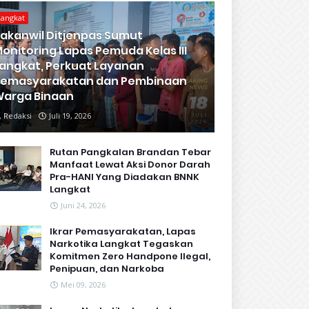
Langkat
akanwil Ditjenpas Sumut
onitoring Lapas Pemuda Kelas III
angkat, Perkuat Layanan
Pemasyarakatan dan Pembinaan
arga Binaan
Redaksi
Juli 19, 2026
Rutan Pangkalan Brandan Tebar
Manfaat Lewat Aksi Donor Darah
Pra-HANI Yang Diadakan BNNK
Langkat
Juni 24, 2026
Ikrar Pemasyarakatan, Lapas
Narkotika Langkat Tegaskan
Komitmen Zero Handpone llegal,
Penipuan, dan Narkoba
Mei 09, 2026