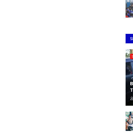
S
B
T