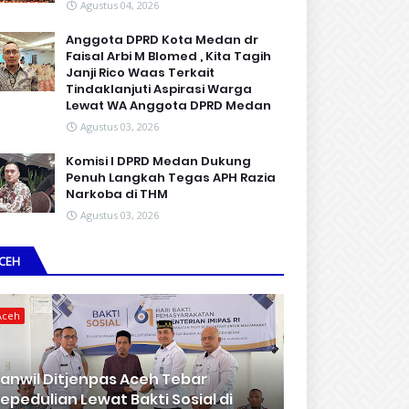
Agustus 04, 2026
Anggota DPRD Kota Medan dr
Faisal Arbi M Blomed , Kita Tagih
Janji Rico Waas Terkait
Tindaklanjuti Aspirasi Warga
Lewat WA Anggota DPRD Medan
Agustus 03, 2026
Komisi I DPRD Medan Dukung
Penuh Langkah Tegas APH Razia
Narkoba di THM
Agustus 03, 2026
CEH
Aceh
anwil Ditjenpas Aceh Tebar
epedulian Lewat Bakti Sosial di