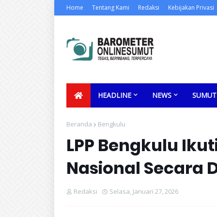
Home
Tentang Kami
Redaksi
Kebijakan Privasi
HEADLINE
NEWS
SUMUT
Beranda
Bengkulu
LPP Bengkulu Ikuti
Nasional Secara 
Redaksi
Selasa, Januari 27, 2026