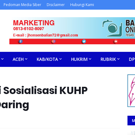
Pedoman Media Siber
Disclaimer
Hubungi Kami
ACEH
KAB/KOTA
HUKRIM
RUBRIK
DP
 Sosialisasi KUHP
Daring
M