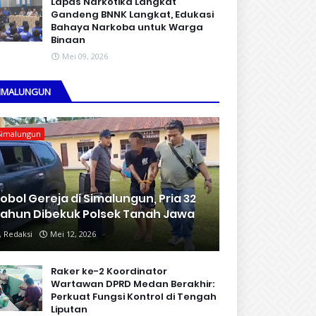
Lapas Narkotika Langkat
Gandeng BNNK Langkat, Edukasi
Bahaya Narkoba untuk Warga
Binaan
Mei 09, 2026
IMALUNGUN
Simalungun
obol Gereja di Simalungun, Pria 32
ahun Dibekuk Polsek Tanah Jawa
Redaksi
Mei 12, 2026
Raker ke-2 Koordinator
Wartawan DPRD Medan Berakhir:
Perkuat Fungsi Kontrol di Tengah
Liputan