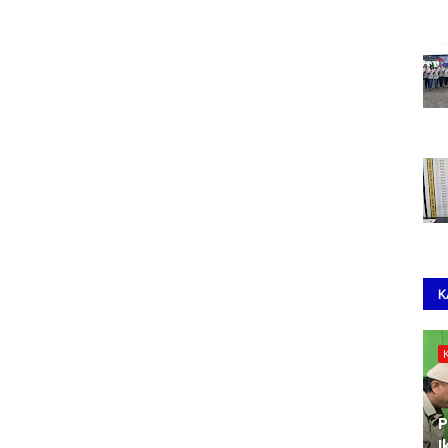
K
P
I