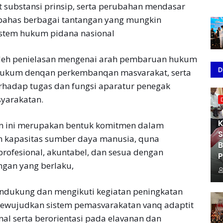
t substansi prinsip, serta perubahan mendasar
bahas berbagai tantangan yang mungkin
istem hukum pidana nasional
roleh penielasan mengenai arah pembaruan hukum
D
 hukum denqan perkembanqan masvarakat, serta
rhadap tugas dan fungsi aparatur penegak
yarakatan.
K
tan ini merupakan bentuk komitmen dalam
S
kapasitas sumber daya manusia, quna
B
rofesional, akuntabel, dan sesua dengan
P
gan yang berlaku,
endukung dan mengikuti kegiatan peningkatan
ewujudkan sistem pemasvarakatan vanq adaptit
l serta berorientasi pada elavanan dan