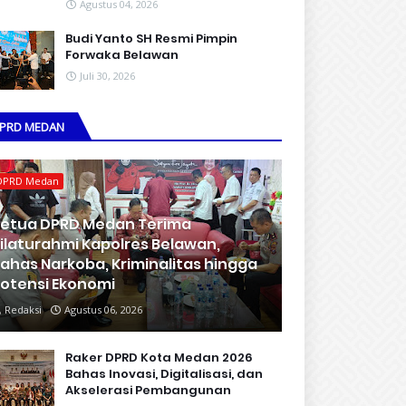
Agustus 04, 2026
Budi Yanto SH Resmi Pimpin
Forwaka Belawan
Juli 30, 2026
PRD MEDAN
DPRD Medan
etua DPRD Medan Terima
ilaturahmi Kapolres Belawan,
ahas Narkoba, Kriminalitas hingga
otensi Ekonomi
Redaksi
Agustus 06, 2026
Raker DPRD Kota Medan 2026
Bahas Inovasi, Digitalisasi, dan
Akselerasi Pembangunan