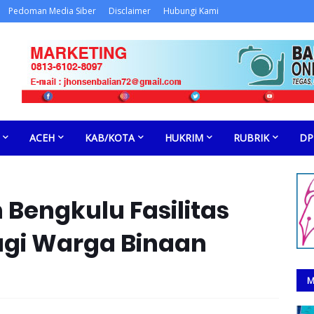
Pedoman Media Siber
Disclaimer
Hubungi Kami
ACEH
KAB/KOTA
HUKRIM
RUBRIK
DP
Bengkulu Fasilitas
agi Warga Binaan
M