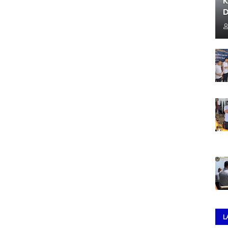
K
D
L