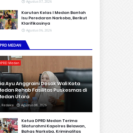
Agustus 07, 2026
Karutan Kelas I Medan Bantah
Isu Peredaran Narkoba, Berikut
Klarifikasinya
Agustus 06, 2026
PRD MEDAN
DPRD Medan
ia Ayu Anggraini Desak Wali Kota
edan Rehab Fasilitas Puskesmas di
edan Utara
Redaksi
Agustus 08, 2026
Ketua DPRD Medan Terima
Silaturahmi Kapolres Belawan,
Bahas Narkoba, Kriminalitas