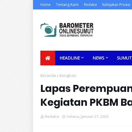
Home
Tentang Kami
Redaksi
Kebijakan Privasi
HEADLINE
NEWS
SUMUT
Beranda
Bengkulu
Lapas Perempuan 
Kegiatan PKBM B
Redaksi
Selasa, Januari 27, 2026