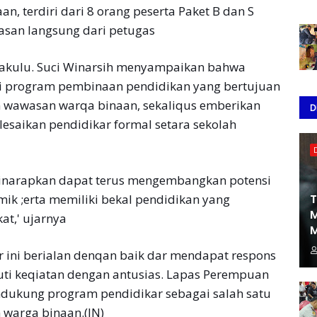
an, terdiri dari 8 orang peserta Paket B dan S
asan langsung dari petugas
nakulu. Suci Winarsih menyampaikan bahwa
i program pembinaan pendidikan yang bertujuan
 wawasan warqa binaan, sekaliqus emberikan
D
saikan pendidikar formal setara sekolah
r inarapkan dapat terus mengembangkan potensi
T
k ;erta memiliki bekal pendidikan yang
M
at,' ujarnya
M
r ini berialan denqan baik dar mendapat respons
uti keqiatan dengan antusias. Lapas Perempuan
dukung program pendidikar sebagai salah satu
 warga binaan.(JN)