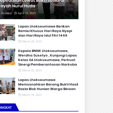
epedulian Lewat Bakti Sosial di
ayah Nurul Huda
Redaksi
April 15, 2025
Lapas Lhokseumawe Berikan
Remisi Khusus Hari Raya Nyepi
dan Hari Raya Idul Fitri 1446
Maret 28, 2025
Kepala BNNK Lhokseumawe,
Werdha Susetyo , Kunjungi Lapas
Kelas IIA Lhokseumawe, Perkuat
Sinergi Pemberantasan Narkoba
Maret 20, 2025
Lapas Lhokseumawe
Memusnahkan Barang Bukti Hasil
Razia Blok Hunian Warga Binaan
Maret 18, 2025
ANGKAT