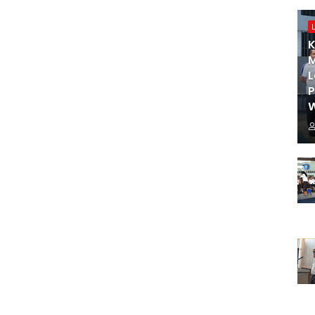
K
M
L
W