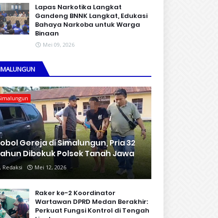
Lapas Narkotika Langkat
Gandeng BNNK Langkat, Edukasi
Bahaya Narkoba untuk Warga
Binaan
Mei 09, 2026
IMALUNGUN
Simalungun
obol Gereja di Simalungun, Pria 32
ahun Dibekuk Polsek Tanah Jawa
Redaksi
Mei 12, 2026
Raker ke-2 Koordinator
Wartawan DPRD Medan Berakhir:
Perkuat Fungsi Kontrol di Tengah