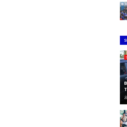
S
B
T