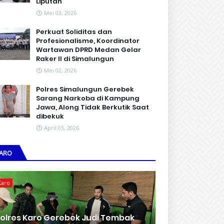
Liputan
Mei 03, 2026
Perkuat Soliditas dan
Profesionalisme, Koordinator
Wartawan DPRD Medan Gelar
Raker II di Simalungun
Mei 02, 2026
Polres Simalungun Gerebek
Sarang Narkoba di Kampung
Jawa, Along Tidak Berkutik Saat
dibekuk
April 05, 2026
ARO
Karo
olres Karo Gerebek Judi Tembak