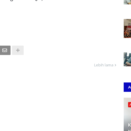
Lebih lama
A
K