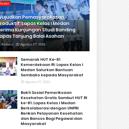
Medan
Wujudkan Pemasyarakatan
roduktif: Lapas Kelas I Medan
erima Kunjungan Studi Banding
apas Tanjung Balai Asahan
Redaksi
Agustus 07, 2026
Semarak HUT Ke-81
Kemerdekaan RI: Lapas Kelas I
Medan Salurkan Bantuan
Sembako kepada Masyarakat
Agustus 07, 2026
Bakti Sosial Pemeriksaan
Kesehatan Gratis Sambut HUT RI
ke-81: Lapas Kelas I Medan
Berkolaborasi dengan UNPRI
Berikan Pelayanan Kesehatan
dan Bansos Bagi Pegawai dan
Masyarakat