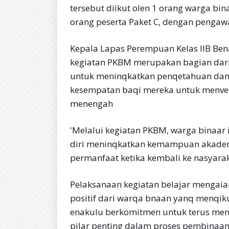
tersebut diikut olen 1 orang warga bina
orang peserta Paket C, dengan pengaw
Kepala Lapas Perempuan Kelas IIB Be
kegiatan PKBM merupakan bagian dar
untuk meninqkatkan penqetahuan dan
kesempatan baqi mereka untuk menvele
menengah
'Melalui kegiatan PKBM, warga binaa
diri meninqkatkan kemampuan akademi
permanfaat ketika kembali ke nasyarak
Pelaksanaan kegiatan belajar mengaia
positif dari warqa bnaan yanq menqik
enakulu berkomitmen untuk terus men
pilar penting dalam proses pembinaan