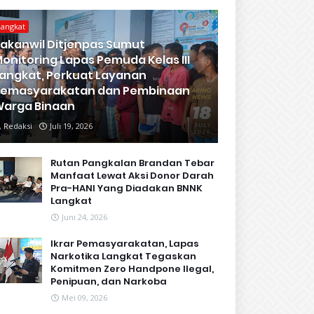
Langkat
akanwil Ditjenpas Sumut
onitoring Lapas Pemuda Kelas III
angkat, Perkuat Layanan
Pemasyarakatan dan Pembinaan
arga Binaan
Redaksi
Juli 19, 2026
Rutan Pangkalan Brandan Tebar
Manfaat Lewat Aksi Donor Darah
Pra-HANI Yang Diadakan BNNK
Langkat
Juni 24, 2026
Ikrar Pemasyarakatan, Lapas
Narkotika Langkat Tegaskan
Komitmen Zero Handpone llegal,
Penipuan, dan Narkoba
Mei 09, 2026