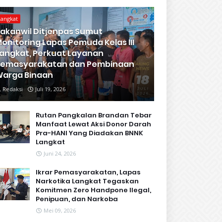
Langkat
akanwil Ditjenpas Sumut
onitoring Lapas Pemuda Kelas III
angkat, Perkuat Layanan
Pemasyarakatan dan Pembinaan
arga Binaan
Redaksi
Juli 19, 2026
Rutan Pangkalan Brandan Tebar
Manfaat Lewat Aksi Donor Darah
Pra-HANI Yang Diadakan BNNK
Langkat
Juni 24, 2026
Ikrar Pemasyarakatan, Lapas
Narkotika Langkat Tegaskan
Komitmen Zero Handpone llegal,
Penipuan, dan Narkoba
Mei 09, 2026