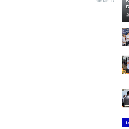
K
Lebih lama
D
L