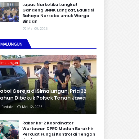
Lapas Narkotika Langkat
Gandeng BNNK Langkat, Edukasi
Bahaya Narkoba untuk Warga
Binaan
Mei 09, 2026
IMALUNGUN
Simalungun
obol Gereja di Simalungun, Pria 32
ahun Dibekuk Polsek Tanah Jawa
Redaksi
Mei 12, 2026
Raker ke-2 Koordinator
Wartawan DPRD Medan Berakhir:
Perkuat Fungsi Kontrol di Tengah