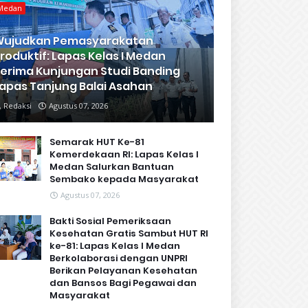
Medan
Wujudkan Pemasyarakatan
roduktif: Lapas Kelas I Medan
erima Kunjungan Studi Banding
apas Tanjung Balai Asahan
Redaksi
Agustus 07, 2026
Semarak HUT Ke-81
Kemerdekaan RI: Lapas Kelas I
Medan Salurkan Bantuan
Sembako kepada Masyarakat
Agustus 07, 2026
Bakti Sosial Pemeriksaan
Kesehatan Gratis Sambut HUT RI
ke-81: Lapas Kelas I Medan
Berkolaborasi dengan UNPRI
Berikan Pelayanan Kesehatan
dan Bansos Bagi Pegawai dan
Masyarakat