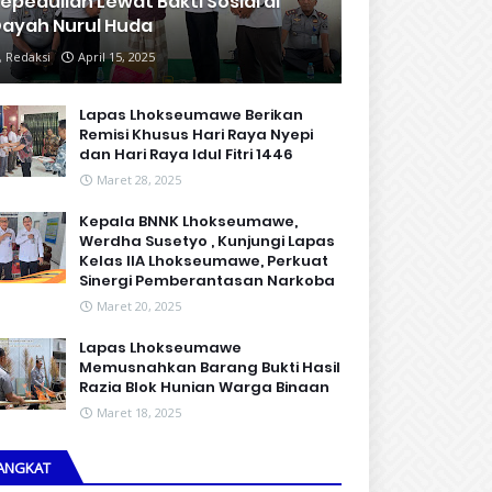
epedulian Lewat Bakti Sosial di
ayah Nurul Huda
Redaksi
April 15, 2025
Lapas Lhokseumawe Berikan
Remisi Khusus Hari Raya Nyepi
dan Hari Raya Idul Fitri 1446
Maret 28, 2025
Kepala BNNK Lhokseumawe,
Werdha Susetyo , Kunjungi Lapas
Kelas IIA Lhokseumawe, Perkuat
Sinergi Pemberantasan Narkoba
Maret 20, 2025
Lapas Lhokseumawe
Memusnahkan Barang Bukti Hasil
Razia Blok Hunian Warga Binaan
Maret 18, 2025
ANGKAT