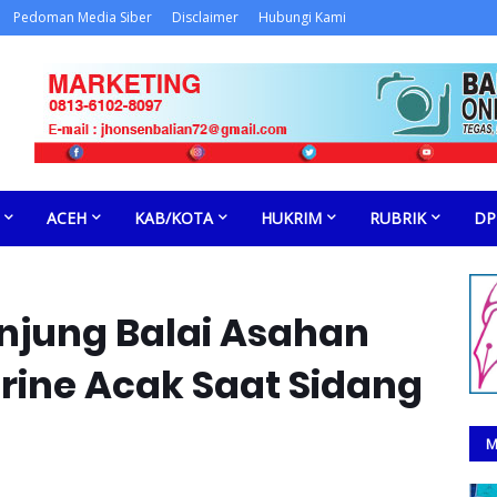
Pedoman Media Siber
Disclaimer
Hubungi Kami
ACEH
KAB/KOTA
HUKRIM
RUBRIK
DP
anjung Balai Asahan
rine Acak Saat Sidang
M