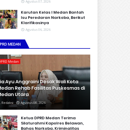
Agustus 07, 2026
Karutan Kelas I Medan Bantah
Isu Peredaran Narkoba, Berikut
Klarifikasinya
Agustus 06, 2026
PRD MEDAN
DPRD Medan
ia Ayu Anggraini Desak Wali Kota
edan Rehab Fasilitas Puskesmas di
edan Utara
Redaksi
Agustus 08, 2026
Ketua DPRD Medan Terima
Silaturahmi Kapolres Belawan,
Bahas Narkoba, Kriminalitas