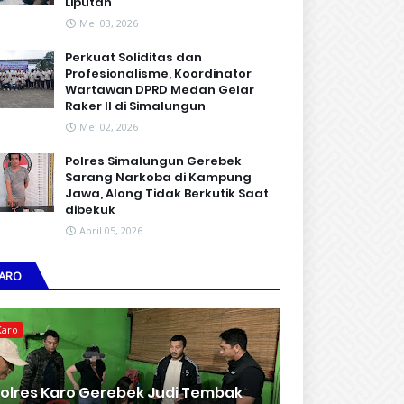
Liputan
Mei 03, 2026
Perkuat Soliditas dan
Profesionalisme, Koordinator
Wartawan DPRD Medan Gelar
Raker II di Simalungun
Mei 02, 2026
Polres Simalungun Gerebek
Sarang Narkoba di Kampung
Jawa, Along Tidak Berkutik Saat
dibekuk
April 05, 2026
ARO
Karo
olres Karo Gerebek Judi Tembak