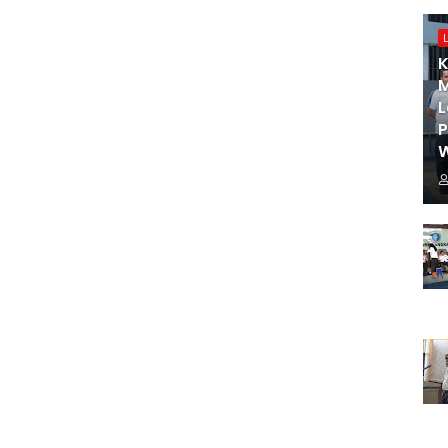
K
M
L
W