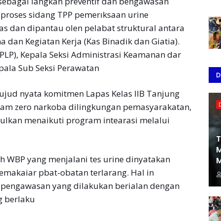
n sebagai langkah preventif dan bengawasan
 proses sidang TPP pemerıksaan urine
as dan dipantau olen pelabat struktural antara
 dan Kegiatan Kerja (Kas Binadik dan Giatia).
LP), Kepala Seksi Administrasi Keamanan dar
epala Sub Seksi Perawatan
D
wujud nyata komitmen Lapas Kelas IIB Tanjung
am zero narkoba dilingkungan pemasyarakatan,
lkan menaikuti program intearasi melalui
T
M
uh WBP yang menjalani tes urine dinyatakan
M
pemakaiar pbat-obatan terlarang. Hal in
pengawasan yang dilakukan berialan dengan
g berlaku