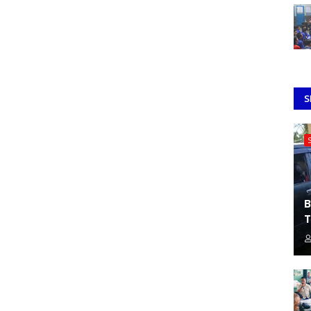
S
B
T