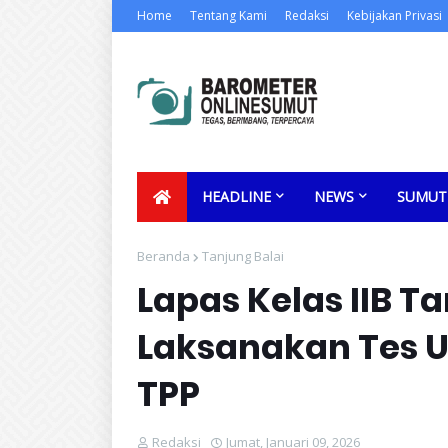
Home
Tentang Kami
Redaksi
Kebijakan Privasi
HEADLINE
NEWS
SUMUT
Beranda
Tanjung Balai
Lapas Kelas IIB T
Laksanakan Tes U
TPP
Redaksi
Jumat, Januari 09, 2026