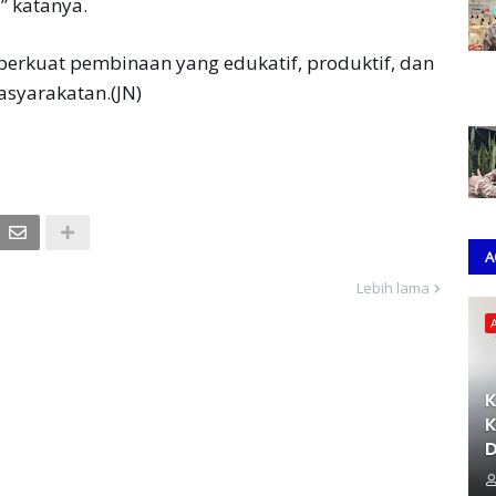
” katanya.
erkuat pembinaan yang edukatif, produktif, dan
syarakatan.(JN)
A
Lebih lama
K
K
D