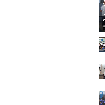
M
L
W