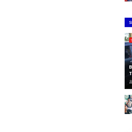
S
B
T