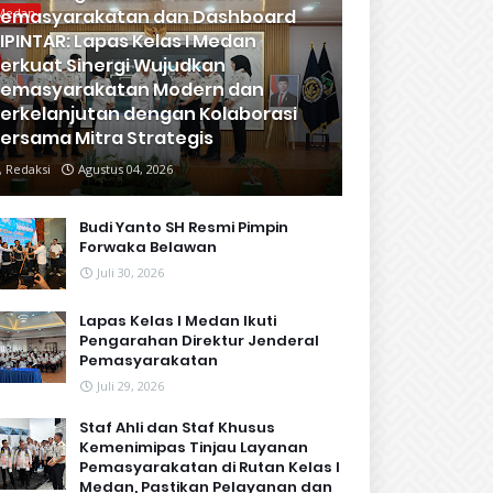
emasyarakatan dan Dashboard
Medan
IPINTAR: Lapas Kelas I Medan
erkuat Sinergi Wujudkan
emasyarakatan Modern dan
erkelanjutan dengan Kolaborasi
ersama Mitra Strategis
Redaksi
Agustus 04, 2026
Budi Yanto SH Resmi Pimpin
Forwaka Belawan
Juli 30, 2026
Lapas Kelas I Medan Ikuti
Pengarahan Direktur Jenderal
Pemasyarakatan
Juli 29, 2026
Staf Ahli dan Staf Khusus
Kemenimipas Tinjau Layanan
Pemasyarakatan di Rutan Kelas I
Medan, Pastikan Pelayanan dan