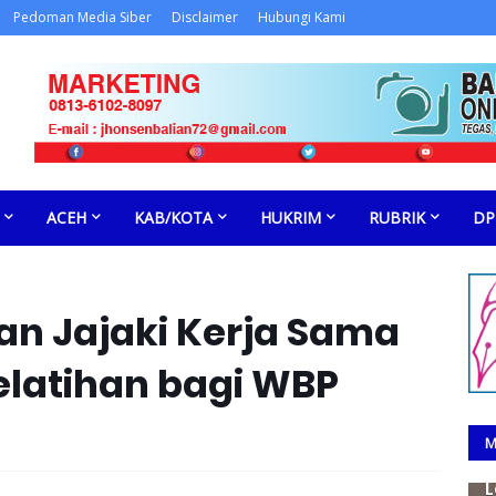
Pedoman Media Siber
Disclaimer
Hubungi Kami
ACEH
KAB/KOTA
HUKRIM
RUBRIK
DP
an Jajaki Kerja Sama
elatihan bagi WBP
M
L