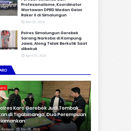
Profesionalisme, Koordinator
Wartawan DPRD Medan Gelar
Raker II di Simalungun
Mei 02, 2026
Polres Simalungun Gerebek
Sarang Narkoba di Kampung
Jawa, Along Tidak Berkutik Saat
dibekuk
April 05, 2026
ARO
Karo
olres Karo Gerebek Judi Tembak
kan di Tigabinanga, Dua Perempuan
Diamankan
Redaksi
Mei 08, 2026