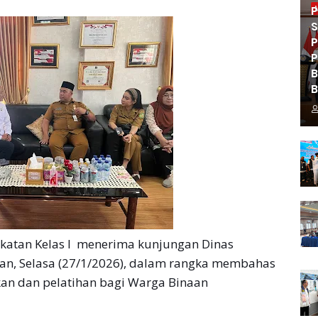
P
S
P
P
B
B
tan Kelas I menerima kunjungan Dinas
n, Selasa (27/1/2026), dalam rangka membahas
kan dan pelatihan bagi Warga Binaan