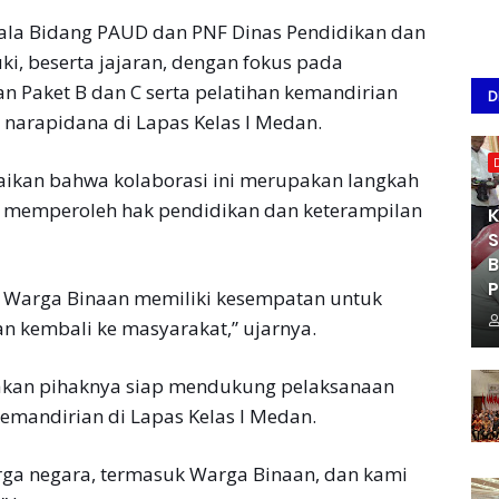
pala Bidang PAUD dan PNF Dinas Pendidikan dan
i, beserta jajaran, dengan fokus pada
n Paket B dan C serta pelatihan kemandirian
D
arapidana di Lapas Kelas I Medan.
ikan bahwa kolaborasi ini merupakan langkah
p memperoleh hak pendidikan dan keterampilan
K
S
B
P
ap Warga Binaan memiliki kesempatan untuk
an kembali ke masyarakat,” ujarnya.
takan pihaknya siap mendukung pelaksanaan
emandirian di Lapas Kelas I Medan.
rga negara, termasuk Warga Binaan, dan kami