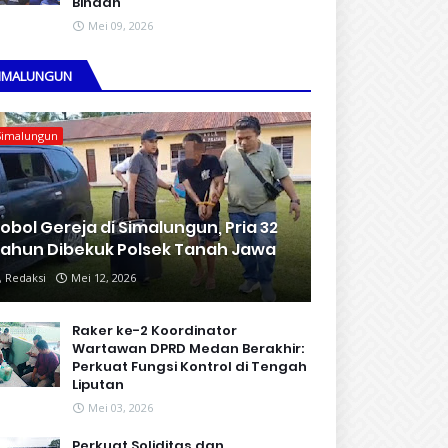
Binaan
Mei 09, 2026
IMALUNGUN
Simalungun
obol Gereja di Simalungun, Pria 32
ahun Dibekuk Polsek Tanah Jawa
Redaksi
Mei 12, 2026
Raker ke-2 Koordinator
Wartawan DPRD Medan Berakhir:
Perkuat Fungsi Kontrol di Tengah
Liputan
Mei 03, 2026
Perkuat Soliditas dan