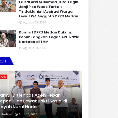
Faisal Arbi M Blomed , Kita Tagih
Janji Rico Waas Terkait
Tindaklanjuti Aspirasi Warga
Lewat WA Anggota DPRD Medan
Agustus 03, 2026
Komisi I DPRD Medan Dukung
Penuh Langkah Tegas APH Razia
Narkoba di THM
Agustus 03, 2026
CEH
Aceh
anwil Ditjenpas Aceh Tebar
epedulian Lewat Bakti Sosial di
ayah Nurul Huda
Redaksi
April 15, 2025