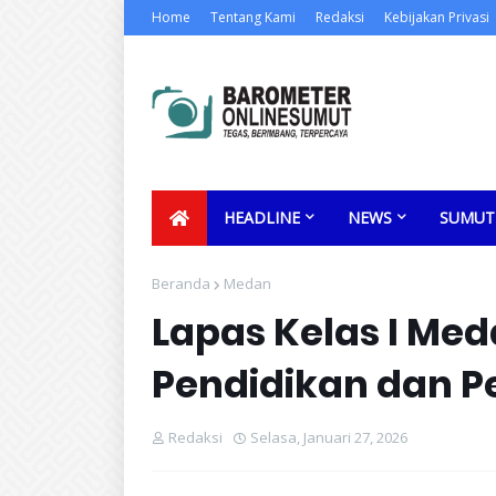
Home
Tentang Kami
Redaksi
Kebijakan Privasi
HEADLINE
NEWS
SUMUT
Beranda
Medan
Lapas Kelas I Med
Pendidikan dan P
Redaksi
Selasa, Januari 27, 2026