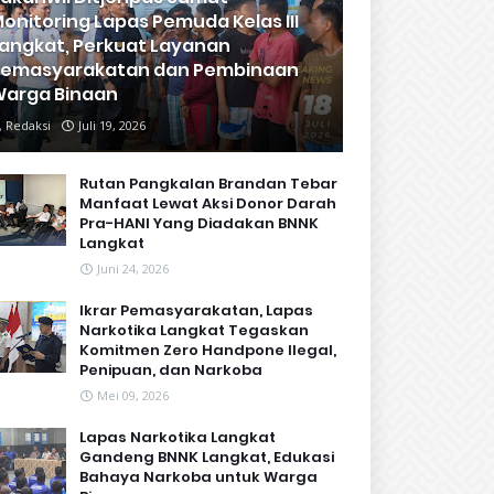
onitoring Lapas Pemuda Kelas III
angkat, Perkuat Layanan
Pemasyarakatan dan Pembinaan
arga Binaan
Redaksi
Juli 19, 2026
Rutan Pangkalan Brandan Tebar
Manfaat Lewat Aksi Donor Darah
Pra-HANI Yang Diadakan BNNK
Langkat
Juni 24, 2026
Ikrar Pemasyarakatan, Lapas
Narkotika Langkat Tegaskan
Komitmen Zero Handpone llegal,
Penipuan, dan Narkoba
Mei 09, 2026
Lapas Narkotika Langkat
Gandeng BNNK Langkat, Edukasi
Bahaya Narkoba untuk Warga