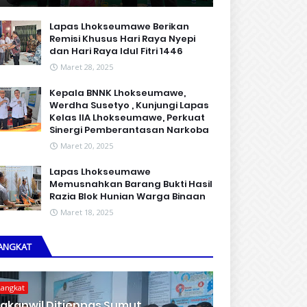
Lapas Lhokseumawe Berikan
Remisi Khusus Hari Raya Nyepi
dan Hari Raya Idul Fitri 1446
Maret 28, 2025
Kepala BNNK Lhokseumawe,
Werdha Susetyo , Kunjungi Lapas
Kelas IIA Lhokseumawe, Perkuat
Sinergi Pemberantasan Narkoba
Maret 20, 2025
Lapas Lhokseumawe
Memusnahkan Barang Bukti Hasil
Razia Blok Hunian Warga Binaan
Maret 18, 2025
ANGKAT
Langkat
akanwil Ditjenpas Sumut