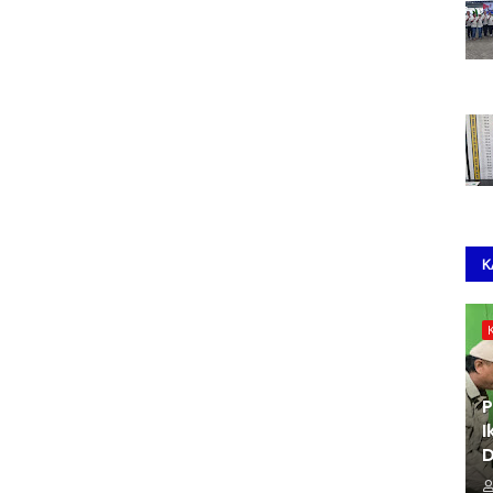
K
P
I