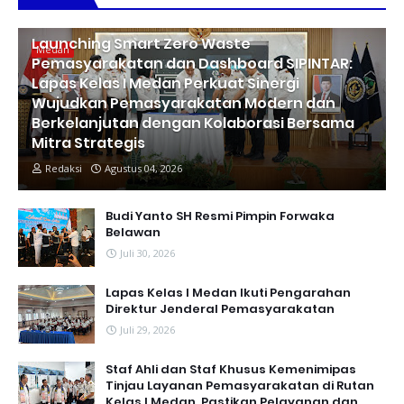
Launching Smart Zero Waste
Medan
Pemasyarakatan dan Dashboard SIPINTAR:
Lapas Kelas I Medan Perkuat Sinergi
Wujudkan Pemasyarakatan Modern dan
Berkelanjutan dengan Kolaborasi Bersama
Mitra Strategis
Redaksi
Agustus 04, 2026
Budi Yanto SH Resmi Pimpin Forwaka
Belawan
Juli 30, 2026
Lapas Kelas I Medan Ikuti Pengarahan
Direktur Jenderal Pemasyarakatan
Juli 29, 2026
Staf Ahli dan Staf Khusus Kemenimipas
Tinjau Layanan Pemasyarakatan di Rutan
Kelas I Medan, Pastikan Pelayanan dan