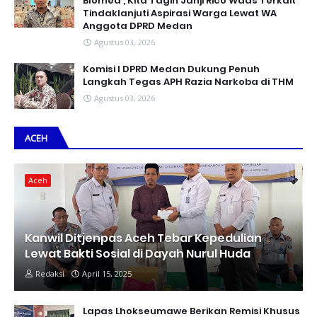
Blomed , Kita Tagih Janji Rico Waas Terkait
Tindaklanjuti Aspirasi Warga Lewat WA
Anggota DPRD Medan
Agustus 03, 2026
Komisi I DPRD Medan Dukung Penuh
Langkah Tegas APH Razia Narkoba di THM
Agustus 03, 2026
ACEH
Aceh
Kanwil Ditjenpas Aceh Tebar Kepedulian
Lewat Bakti Sosial di Dayah Nurul Huda
Redaksi
April 15, 2025
Lapas Lhokseumawe Berikan Remisi Khusus