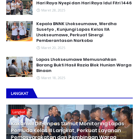
Hari Raya Nyepi dan Hari Raya Idul Fitri 1446
Maret 28, 2025
Kepala BNNK Lhokseumawe, Werdha
Susetyo , Kunjungi Lapas Kelas IIA
Lhokseumawe, Perkuat Sinergi
Pemberantasan Narkoba
Maret 20, 2025
Lapas Lhokseumawe Memusnahkan
Barang Bukti Hasil Razia Blok Hunian Warga
Binaan
Maret 18, 2025
LANGKAT
Langkat
Kakanwil Ditjenpas Sumut Monitoring Lapas
Pemuda Kelas III Langkat, Perkuat Layanan
Pemasyarakatan dan Pembinaan Warga