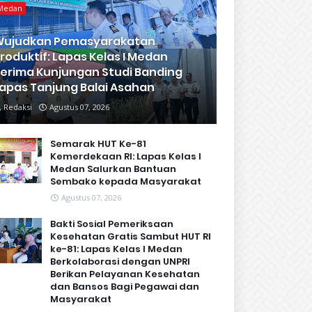
Medan
Wujudkan Pemasyarakatan
roduktif: Lapas Kelas I Medan
erima Kunjungan Studi Banding
apas Tanjung Balai Asahan
Redaksi
Agustus 07, 2026
Semarak HUT Ke-81
Kemerdekaan RI: Lapas Kelas I
Medan Salurkan Bantuan
Sembako kepada Masyarakat
Agustus 07, 2026
Bakti Sosial Pemeriksaan
Kesehatan Gratis Sambut HUT RI
ke-81: Lapas Kelas I Medan
Berkolaborasi dengan UNPRI
Berikan Pelayanan Kesehatan
dan Bansos Bagi Pegawai dan
Masyarakat