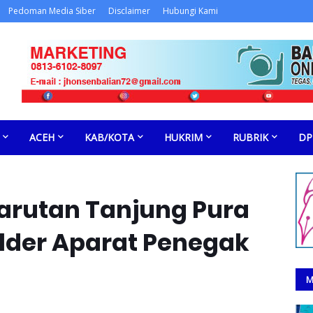
Pedoman Media Siber
Disclaimer
Hubungi Kami
ACEH
KAB/KOTA
HUKRIM
RUBRIK
DP
 Karutan Tanjung Pura
lder Aparat Penegak
M