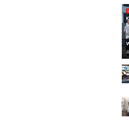
K
M
L
W