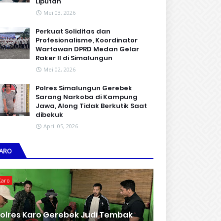
Liputan
Mei 03, 2026
Perkuat Soliditas dan
Profesionalisme, Koordinator
Wartawan DPRD Medan Gelar
Raker II di Simalungun
Mei 02, 2026
Polres Simalungun Gerebek
Sarang Narkoba di Kampung
Jawa, Along Tidak Berkutik Saat
dibekuk
April 05, 2026
ARO
Karo
olres Karo Gerebek Judi Tembak