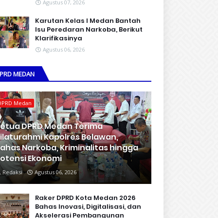
Agustus 07, 2026
Karutan Kelas I Medan Bantah
Isu Peredaran Narkoba, Berikut
Klarifikasinya
Agustus 06, 2026
PRD MEDAN
DPRD Medan
etua DPRD Medan Terima
ilaturahmi Kapolres Belawan,
ahas Narkoba, Kriminalitas hingga
otensi Ekonomi
Redaksi
Agustus 06, 2026
Raker DPRD Kota Medan 2026
Bahas Inovasi, Digitalisasi, dan
Akselerasi Pembangunan