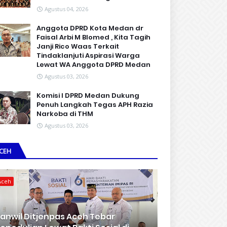
Agustus 04, 2026
Anggota DPRD Kota Medan dr
Faisal Arbi M Blomed , Kita Tagih
Janji Rico Waas Terkait
Tindaklanjuti Aspirasi Warga
Lewat WA Anggota DPRD Medan
Agustus 03, 2026
Komisi I DPRD Medan Dukung
Penuh Langkah Tegas APH Razia
Narkoba di THM
Agustus 03, 2026
CEH
Aceh
anwil Ditjenpas Aceh Tebar