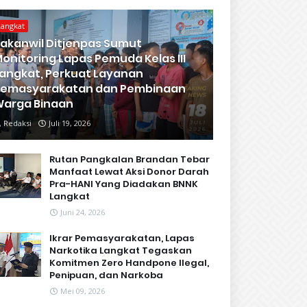
Langkat
akanwil Ditjenpas Sumut
onitoring Lapas Pemuda Kelas III
angkat, Perkuat Layanan
Pemasyarakatan dan Pembinaan
arga Binaan
Redaksi
Juli 19, 2026
Rutan Pangkalan Brandan Tebar
Manfaat Lewat Aksi Donor Darah
Pra-HANI Yang Diadakan BNNK
Langkat
Juni 24, 2026
Ikrar Pemasyarakatan, Lapas
Narkotika Langkat Tegaskan
Komitmen Zero Handpone llegal,
Penipuan, dan Narkoba
Mei 09, 2026