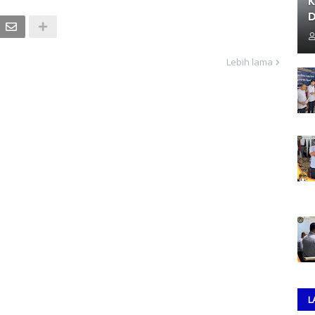
K
D
Lebih lama
L