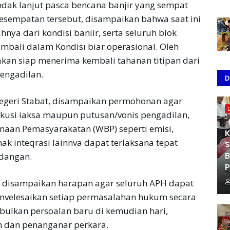
ndak lanjut pasca bencana banjir yang sempat
esempatan tersebut, disampaikan bahwa saat ini
nya dari kondisi baniir, serta seluruh blok
mbali dalam Kondisı biar operasional. Oleh
akan siap menerima kembali tahanan titipan dari
engadilan.
D
geri Stabat, disampaikan permohonan agar
kusi iaksa maupun putusan/vonis pengadilan,
naan Pemasyarakatan (WBP) seperti emisi,
K
ak inteqrasi lainnva dapat terlaksana tepat
S
B
dangan.
P
at disampaikan harapan agar seluruh APH dapat
envelesaikan setiap permasalahan hukum secara
bulkan persoalan baru di kemudian hari,
n dan penanganar perkara.