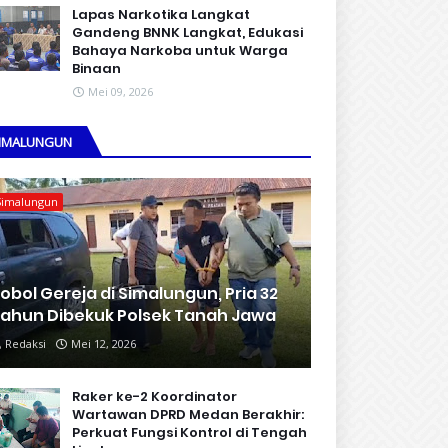
Lapas Narkotika Langkat
Gandeng BNNK Langkat, Edukasi
Bahaya Narkoba untuk Warga
Binaan
Mei 09, 2026
IMALUNGUN
Simalungun
obol Gereja di Simalungun, Pria 32
ahun Dibekuk Polsek Tanah Jawa
Redaksi
Mei 12, 2026
Raker ke-2 Koordinator
Wartawan DPRD Medan Berakhir:
Perkuat Fungsi Kontrol di Tengah