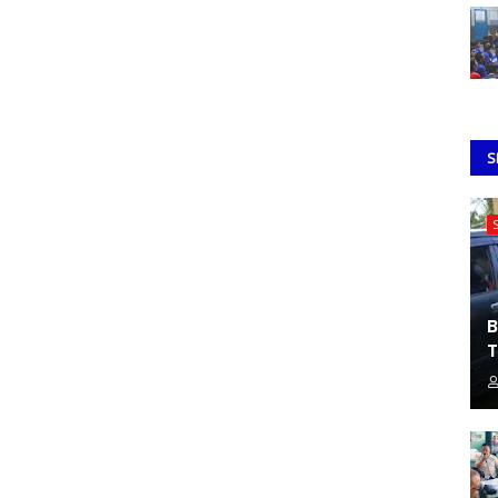
S
B
T