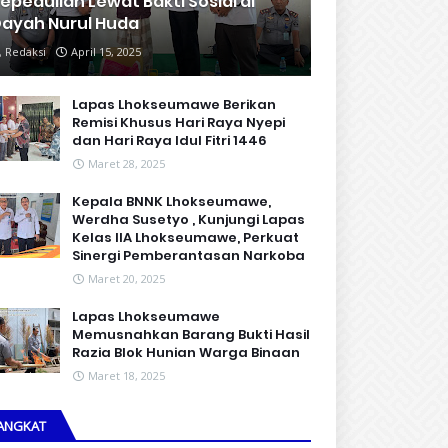
epedulian Lewat Bakti Sosial di
ayah Nurul Huda
Redaksi
April 15, 2025
Lapas Lhokseumawe Berikan
Remisi Khusus Hari Raya Nyepi
dan Hari Raya Idul Fitri 1446
Maret 28, 2025
Kepala BNNK Lhokseumawe,
Werdha Susetyo , Kunjungi Lapas
Kelas IIA Lhokseumawe, Perkuat
Sinergi Pemberantasan Narkoba
Maret 20, 2025
Lapas Lhokseumawe
Memusnahkan Barang Bukti Hasil
Razia Blok Hunian Warga Binaan
Maret 18, 2025
ANGKAT