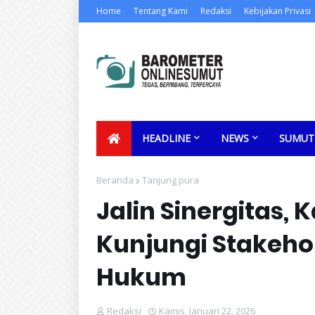
Home
Tentang Kami
Redaksi
Kebijakan Privasi
HEADLINE
NEWS
SUMUT
Beranda
Tanjung pura
Jalin Sinergitas,
Kunjungi Stakeho
Hukum
Redaksi
Kamis, Januari 22, 2026