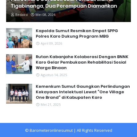
Tigabinanga, Dua Perempuan Diamankan
Redaksi
Mei 08, 2026
Kapolda Sumut Resmikan Empat SPPG
Polres Karo Dukung Program MBG
April 09, 2026
Rutan Kabanjahe Kolaborasi Dengan BNNK
Karo Gelar Pembukaan Rehabilitasi Sosial
Warga Binaan
Agustus 14, 2025
Kemenkum Sumut Gaungkan Perlindungan
Kekayaan Intelektual Lewat “One Village
One Brand” di Kabupaten Karo
Mei 21, 2025
©
Barometeronlinesumut
| All Rights Reserved