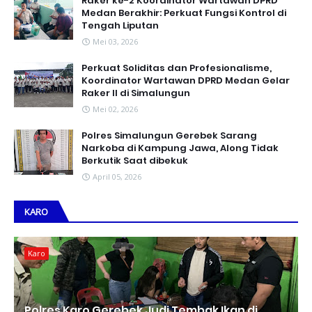
Raker ke-2 Koordinator Wartawan DPRD
Medan Berakhir: Perkuat Fungsi Kontrol di
Tengah Liputan
Mei 03, 2026
Perkuat Soliditas dan Profesionalisme,
Koordinator Wartawan DPRD Medan Gelar
Raker II di Simalungun
Mei 02, 2026
Polres Simalungun Gerebek Sarang
Narkoba di Kampung Jawa, Along Tidak
Berkutik Saat dibekuk
April 05, 2026
KARO
Karo
Polres Karo Gerebek Judi Tembak Ikan di