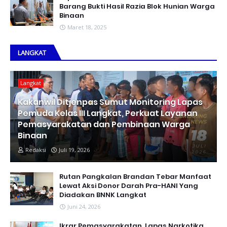
Barang Bukti Hasil Razia Blok Hunian Warga
Binaan
Maret 18, 2025
LANGKAT
Langkat
Kakanwil Ditjenpas Sumut Monitoring Lapas
Pemuda Kelas III Langkat, Perkuat Layanan
Pemasyarakatan dan Pembinaan Warga
Binaan
Redaksi
Juli 19, 2026
Rutan Pangkalan Brandan Tebar Manfaat
Lewat Aksi Donor Darah Pra-HANI Yang
Diadakan BNNK Langkat
Juni 24, 2026
Ikrar Pemasyarakatan, Lapas Narkotika