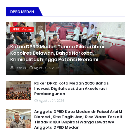
DPRD MEDAN
DPRD Medan
Ketua DPRD Medan Terima Silaturahmi
Kapolres Belawan, Bahas Narkoba,
Kriminalitas hingga Potensi Ekonomi
Redaksi
Agustus 06, 2026
Raker DPRD Kota Medan 2026 Bahas
Inovasi, Digitalisasi, dan Akselerasi
Pembangunan
Agustus 04, 2026
Anggota DPRD Kota Medan dr Faisal Arbi M
Blomed , Kita Tagih Janji Rico Waas Terkait
Tindaklanjuti Aspirasi Warga Lewat WA
Anggota DPRD Medan