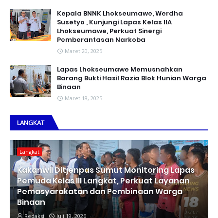
Kepala BNNK Lhokseumawe, Werdha
Susetyo , Kunjungi Lapas Kelas IIA
Lhokseumawe, Perkuat Sinergi
Pemberantasan Narkoba
Maret 20, 2025
Lapas Lhokseumawe Memusnahkan
Barang Bukti Hasil Razia Blok Hunian Warga
Binaan
Maret 18, 2025
LANGKAT
Langkat
Kakanwil Ditjenpas Sumut Monitoring Lapas
Pemuda Kelas III Langkat, Perkuat Layanan
Pemasyarakatan dan Pembinaan Warga
Binaan
Redaksi
Juli 19, 2026