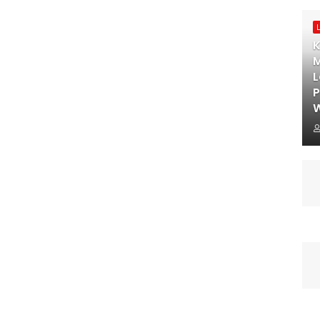
K
M
L
W