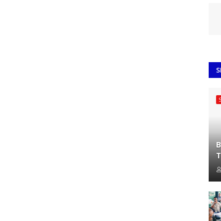
S
B
T