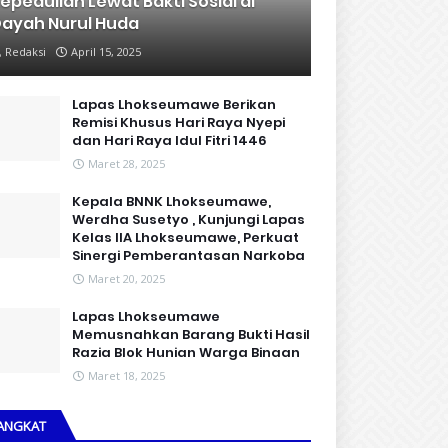
epedulian Lewat Bakti Sosial di
ayah Nurul Huda
Redaksi
April 15, 2025
Lapas Lhokseumawe Berikan
Remisi Khusus Hari Raya Nyepi
dan Hari Raya Idul Fitri 1446
Maret 28, 2025
Kepala BNNK Lhokseumawe,
Werdha Susetyo , Kunjungi Lapas
Kelas IIA Lhokseumawe, Perkuat
Sinergi Pemberantasan Narkoba
Maret 20, 2025
Lapas Lhokseumawe
Memusnahkan Barang Bukti Hasil
Razia Blok Hunian Warga Binaan
Maret 18, 2025
ANGKAT