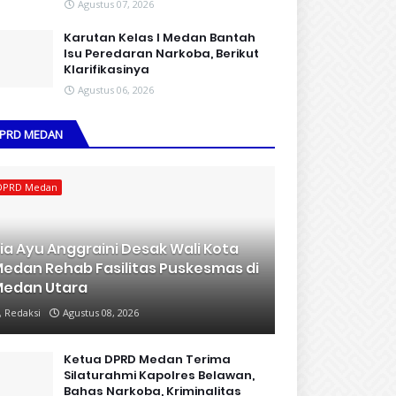
Agustus 07, 2026
Karutan Kelas I Medan Bantah
Isu Peredaran Narkoba, Berikut
Klarifikasinya
Agustus 06, 2026
PRD MEDAN
DPRD Medan
ia Ayu Anggraini Desak Wali Kota
edan Rehab Fasilitas Puskesmas di
edan Utara
Redaksi
Agustus 08, 2026
Ketua DPRD Medan Terima
Silaturahmi Kapolres Belawan,
Bahas Narkoba, Kriminalitas