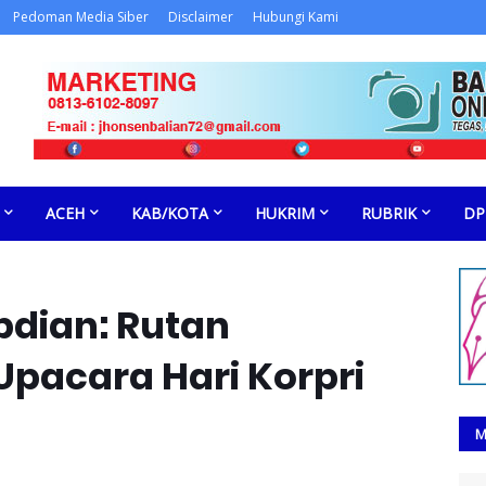
Pedoman Media Siber
Disclaimer
Hubungi Kami
ACEH
KAB/KOTA
HUKRIM
RUBRIK
DP
dian: Rutan
Upacara Hari Korpri
M