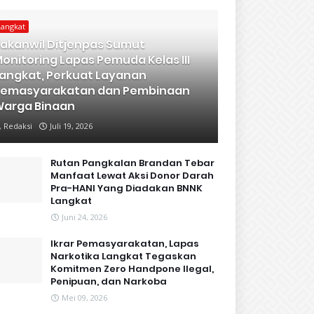
Langkat
akanwil Ditjenpas Sumut
onitoring Lapas Pemuda Kelas III
angkat, Perkuat Layanan
Pemasyarakatan dan Pembinaan
arga Binaan
Redaksi
Juli 19, 2026
Rutan Pangkalan Brandan Tebar
Manfaat Lewat Aksi Donor Darah
Pra-HANI Yang Diadakan BNNK
Langkat
Juni 24, 2026
Ikrar Pemasyarakatan, Lapas
Narkotika Langkat Tegaskan
Komitmen Zero Handpone llegal,
Penipuan, dan Narkoba
Mei 09, 2026