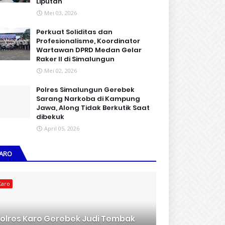
Liputan
Mei 03, 2026
Perkuat Soliditas dan
Profesionalisme, Koordinator
Wartawan DPRD Medan Gelar
Raker II di Simalungun
Mei 02, 2026
Polres Simalungun Gerebek
Sarang Narkoba di Kampung
Jawa, Along Tidak Berkutik Saat
dibekuk
April 05, 2026
ARO
Karo
olres Karo Gerebek Judi Tembak