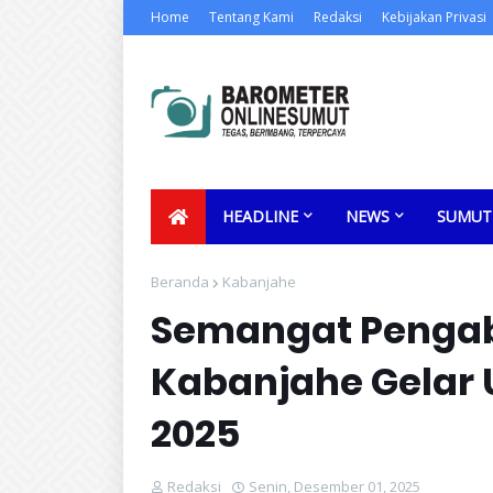
Home
Tentang Kami
Redaksi
Kebijakan Privasi
HEADLINE
NEWS
SUMUT
Beranda
Kabanjahe
Semangat Pengab
Kabanjahe Gelar 
2025
Redaksi
Senin, Desember 01, 2025