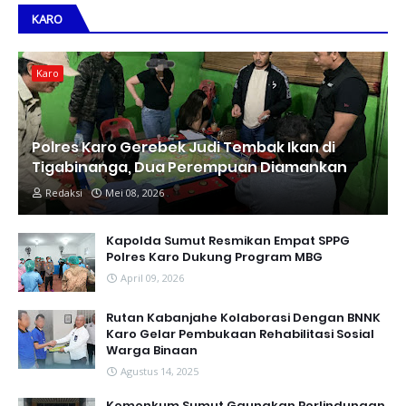
KARO
Karo
Polres Karo Gerebek Judi Tembak Ikan di
Tigabinanga, Dua Perempuan Diamankan
Redaksi
Mei 08, 2026
Kapolda Sumut Resmikan Empat SPPG
Polres Karo Dukung Program MBG
April 09, 2026
Rutan Kabanjahe Kolaborasi Dengan BNNK
Karo Gelar Pembukaan Rehabilitasi Sosial
Warga Binaan
Agustus 14, 2025
Kemenkum Sumut Gaungkan Perlindungan