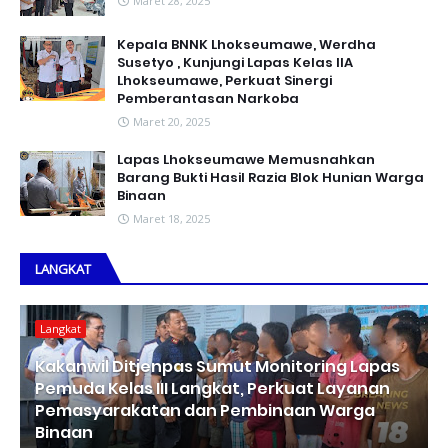
Maret 28, 2025
Kepala BNNK Lhokseumawe, Werdha
Susetyo , Kunjungi Lapas Kelas IIA
Lhokseumawe, Perkuat Sinergi
Pemberantasan Narkoba
Maret 20, 2025
Lapas Lhokseumawe Memusnahkan
Barang Bukti Hasil Razia Blok Hunian Warga
Binaan
Maret 18, 2025
LANGKAT
Langkat
Kakanwil Ditjenpas Sumut Monitoring Lapas
Pemuda Kelas III Langkat, Perkuat Layanan
Pemasyarakatan dan Pembinaan Warga
Binaan