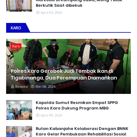
Berkutik Saat dibekuk
April 05, 2026
KARO
Karo
Polres Karo Gerebek Judi Tembak Ikan di
Tigabinanga, Dua Perempuan Diamankan
Redaksi
Mei 08, 2026
Kapolda Sumut Resmikan Empat SPPG
Polres Karo Dukung Program MBG
April 09, 2026
Rutan Kabanjahe Kolaborasi Dengan BNNK
Karo Gelar Pembukaan Rehabilitasi Sosial