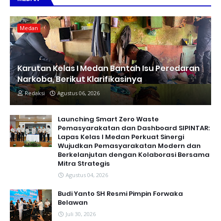
Medan
Karutan Kelas I Medan Bantah Isu Peredaran
Narkoba, Berikut Klarifikasinya
Redaksi
Agustus 06, 2026
Launching Smart Zero Waste
Pemasyarakatan dan Dashboard SIPINTAR:
Lapas Kelas I Medan Perkuat Sinergi
Wujudkan Pemasyarakatan Modern dan
Berkelanjutan dengan Kolaborasi Bersama
Mitra Strategis
Agustus 04, 2026
Budi Yanto SH Resmi Pimpin Forwaka
Belawan
Juli 30, 2026