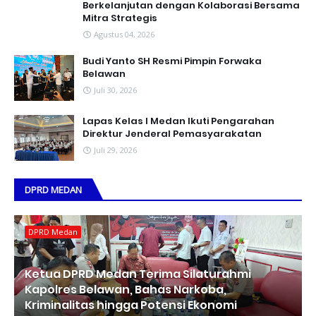
Berkelanjutan dengan Kolaborasi Bersama
Mitra Strategis
Agustus 04, 2026
Budi Yanto SH Resmi Pimpin Forwaka
Belawan
Juli 30, 2026
Lapas Kelas I Medan Ikuti Pengarahan
Direktur Jenderal Pemasyarakatan
Juli 29, 2026
DPRD MEDAN
DPRD Medan
Ketua DPRD Medan Terima Silaturahmi
Kapolres Belawan, Bahas Narkoba,
Kriminalitas hingga Potensi Ekonomi