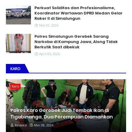
Perkuat Soliditas dan Profesionalisme,
Koordinator Wartawan DPRD Medan Gelar
Raker II di Simalungun
Mei 02, 2026
Polres Simalungun Gerebek Sarang
Narkoba di Kampung Jawa, Along Tidak
Berkutik Saat dibekuk
April 05, 2026
KARO
Karo
Polres Karo Gerebek Judi Tembak Ikan di
Tigabinanga, Dua Perempuan Diamankan
Redaksi
Mei 08, 2026