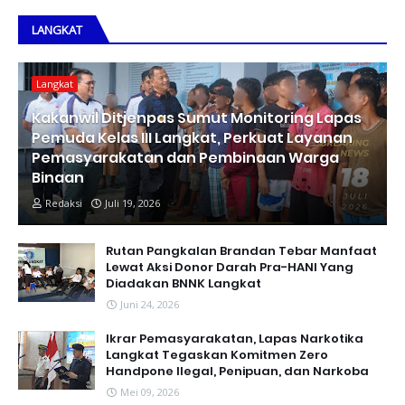
LANGKAT
Langkat
Kakanwil Ditjenpas Sumut Monitoring Lapas
Pemuda Kelas III Langkat, Perkuat Layanan
Pemasyarakatan dan Pembinaan Warga
Binaan
Redaksi
Juli 19, 2026
Rutan Pangkalan Brandan Tebar Manfaat
Lewat Aksi Donor Darah Pra-HANI Yang
Diadakan BNNK Langkat
Juni 24, 2026
Ikrar Pemasyarakatan, Lapas Narkotika
Langkat Tegaskan Komitmen Zero
Handpone llegal, Penipuan, dan Narkoba
Mei 09, 2026