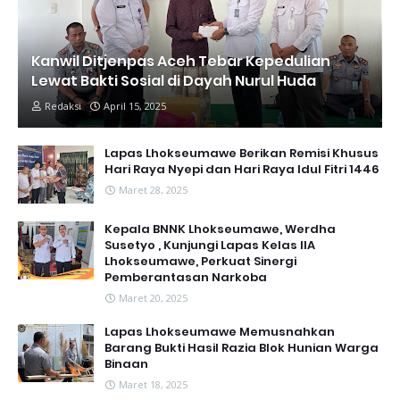
Kanwil Ditjenpas Aceh Tebar Kepedulian
Lewat Bakti Sosial di Dayah Nurul Huda
Redaksi
April 15, 2025
Lapas Lhokseumawe Berikan Remisi Khusus
Hari Raya Nyepi dan Hari Raya Idul Fitri 1446
Maret 28, 2025
Kepala BNNK Lhokseumawe, Werdha
Susetyo , Kunjungi Lapas Kelas IIA
Lhokseumawe, Perkuat Sinergi
Pemberantasan Narkoba
Maret 20, 2025
Lapas Lhokseumawe Memusnahkan
Barang Bukti Hasil Razia Blok Hunian Warga
Binaan
Maret 18, 2025