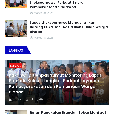
Lhokseumawe, Perkuat Sinergi
Pemberantasan Narkoba
Maret 20, 2025
Lapas Lhokseumawe Memusnahkan
Barang Bukti Hasil Razia Blok Hunian Warga
Binaan
Maret 18, 2025
LANGKAT
Langkat
Kakanwil Ditjenpas Sumut Monitoring Lapas
Pemuda Kelas III Langkat, Perkuat Layanan
Pemasyarakatan dan Pembinaan Warga
Binaan
Redaksi
Juli 19, 2026
Rutan Pangkalan Brandan Tebar Manfaat