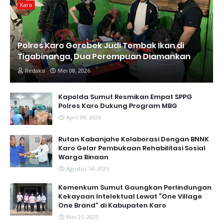
Karo
Polres Karo Gerebek Judi Tembak Ikan di
Tigabinanga, Dua Perempuan Diamankan
Redaksi
Mei 08, 2026
Kapolda Sumut Resmikan Empat SPPG
Polres Karo Dukung Program MBG
April 09, 2026
Rutan Kabanjahe Kolaborasi Dengan BNNK
Karo Gelar Pembukaan Rehabilitasi Sosial
Warga Binaan
Agustus 14, 2025
Kemenkum Sumut Gaungkan Perlindungan
Kekayaan Intelektual Lewat “One Village
One Brand” di Kabupaten Karo
Mei 21, 2025