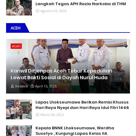
Langkah Tegas APH Razia Narkoba di THM
Agustus 03, 2026
ACEH
Aceh
Kanwil Ditjenpas Aceh Tebar Kepedulian
Lewat Bakti Sosial di Dayah Nurul Huda
Redaksi
April 15, 2025
Lapas Lhokseumawe Berikan Remisi Khusus
Hari Raya Nyepi dan Hari Raya Idul Fitri 1446
Maret 28, 2025
Kepala BNNK Lhokseumawe, Werdha
Susetyo , Kunjungi Lapas Kelas IIA