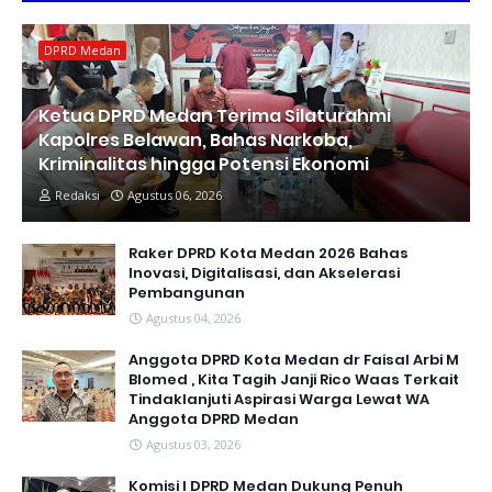
DPRD Medan
Ketua DPRD Medan Terima Silaturahmi
Kapolres Belawan, Bahas Narkoba,
Kriminalitas hingga Potensi Ekonomi
Redaksi
Agustus 06, 2026
Raker DPRD Kota Medan 2026 Bahas
Inovasi, Digitalisasi, dan Akselerasi
Pembangunan
Agustus 04, 2026
Anggota DPRD Kota Medan dr Faisal Arbi M
Blomed , Kita Tagih Janji Rico Waas Terkait
Tindaklanjuti Aspirasi Warga Lewat WA
Anggota DPRD Medan
Agustus 03, 2026
Komisi I DPRD Medan Dukung Penuh