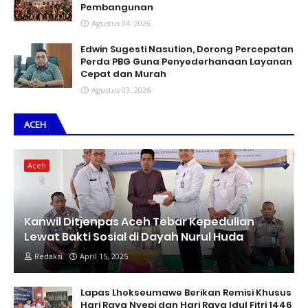
Pembangunan
Agustus 04, 2026
Edwin Sugesti Nasution, Dorong Percepatan
Perda PBG Guna Penyederhanaan Layanan
Cepat dan Murah
Agustus 03, 2026
ACEH
Aceh
Kanwil Ditjenpas Aceh Tebar Kepedulian
Lewat Bakti Sosial di Dayah Nurul Huda
Redaksi
April 15, 2025
Lapas Lhokseumawe Berikan Remisi Khusus
Hari Raya Nyepi dan Hari Raya Idul Fitri 1446