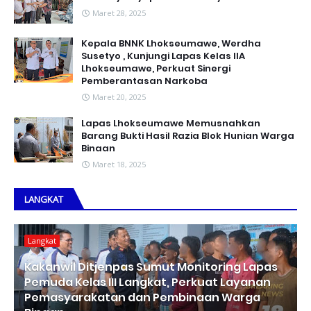
Maret 28, 2025
Kepala BNNK Lhokseumawe, Werdha
Susetyo , Kunjungi Lapas Kelas IIA
Lhokseumawe, Perkuat Sinergi
Pemberantasan Narkoba
Maret 20, 2025
Lapas Lhokseumawe Memusnahkan
Barang Bukti Hasil Razia Blok Hunian Warga
Binaan
Maret 18, 2025
LANGKAT
Langkat
Kakanwil Ditjenpas Sumut Monitoring Lapas
Pemuda Kelas III Langkat, Perkuat Layanan
Pemasyarakatan dan Pembinaan Warga