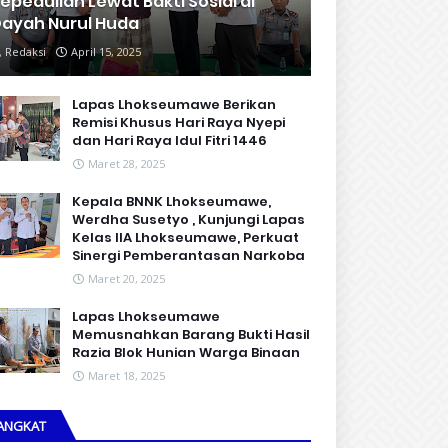
epedulian Lewat Bakti Sosial di
ayah Nurul Huda
Redaksi
April 15, 2025
Lapas Lhokseumawe Berikan
Remisi Khusus Hari Raya Nyepi
dan Hari Raya Idul Fitri 1446
Maret 28, 2025
Kepala BNNK Lhokseumawe,
Werdha Susetyo , Kunjungi Lapas
Kelas IIA Lhokseumawe, Perkuat
Sinergi Pemberantasan Narkoba
Maret 20, 2025
Lapas Lhokseumawe
Memusnahkan Barang Bukti Hasil
Razia Blok Hunian Warga Binaan
Maret 18, 2025
ANGKAT