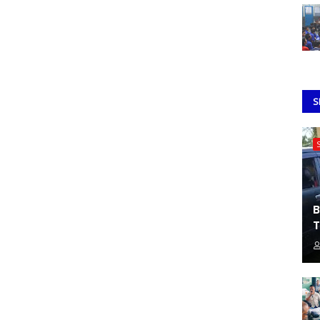
S
B
T