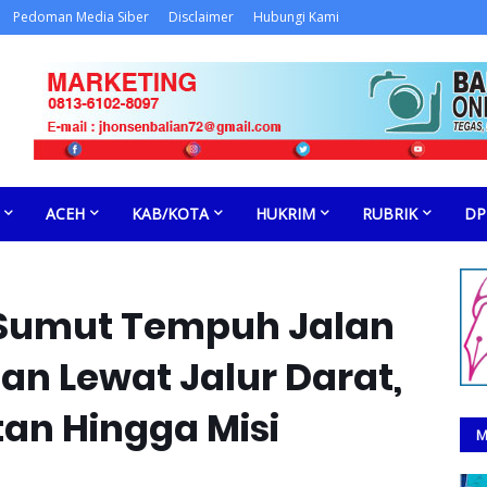
Pedoman Media Siber
Disclaimer
Hubungi Kami
ACEH
KAB/KOTA
HUKRIM
RUBRIK
DP
 Sumut Tempuh Jalan
an Lewat Jalur Darat,
tan Hingga Misi
M