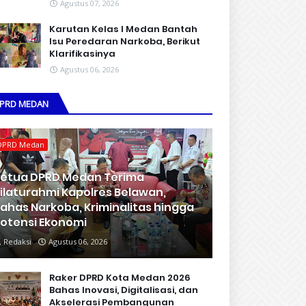
Agustus 07, 2026
Karutan Kelas I Medan Bantah
Isu Peredaran Narkoba, Berikut
Klarifikasinya
Agustus 06, 2026
PRD MEDAN
DPRD Medan
etua DPRD Medan Terima
ilaturahmi Kapolres Belawan,
ahas Narkoba, Kriminalitas hingga
otensi Ekonomi
Redaksi
Agustus 06, 2026
Raker DPRD Kota Medan 2026
Bahas Inovasi, Digitalisasi, dan
Akselerasi Pembangunan