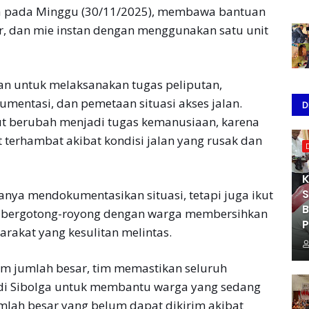
ga pada Minggu (30/11/2025), membawa bantuan
r, dan mie instan dengan menggunakan satu unit
an untuk melaksanakan tugas peliputan,
mentasi, dan pemetaan situasi akses jalan.
D
ut berubah menjadi tugas kemanusiaan, karena
erhambat akibat kondisi jalan yang rusak dan
K
S
anya mendokumentasikan situasi, tetapi juga ikut
B
 bergotong-royong dengan warga membersihkan
P
arakat yang kesulitan melintas.
am jumlah besar, tim memastikan seluruh
 di Sibolga untuk membantu warga yang sedang
mlah besar yang belum dapat dikirim akibat