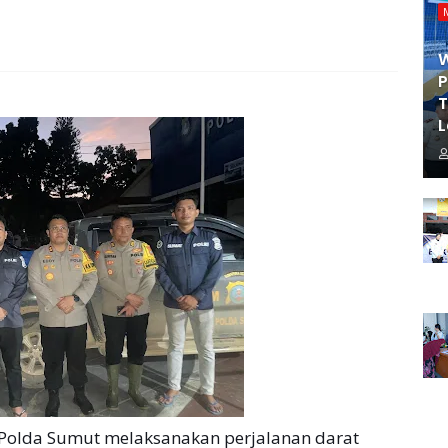
P
T
L
Polda Sumut melaksanakan perjalanan darat