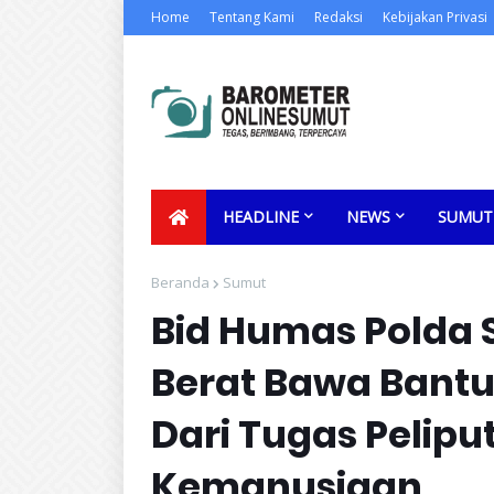
Home
Tentang Kami
Redaksi
Kebijakan Privasi
HEADLINE
NEWS
SUMUT
Beranda
Sumut
Bid Humas Polda
Berat Bawa Bantu
Dari Tugas Pelipu
Kemanusiaan