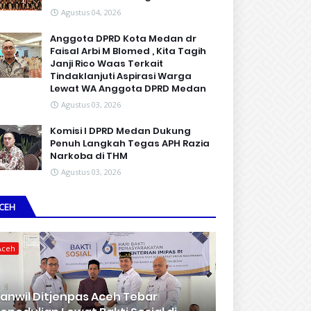
Agustus 04, 2026
Anggota DPRD Kota Medan dr
Faisal Arbi M Blomed , Kita Tagih
Janji Rico Waas Terkait
Tindaklanjuti Aspirasi Warga
Lewat WA Anggota DPRD Medan
Agustus 03, 2026
Komisi I DPRD Medan Dukung
Penuh Langkah Tegas APH Razia
Narkoba di THM
Agustus 03, 2026
CEH
Aceh
anwil Ditjenpas Aceh Tebar