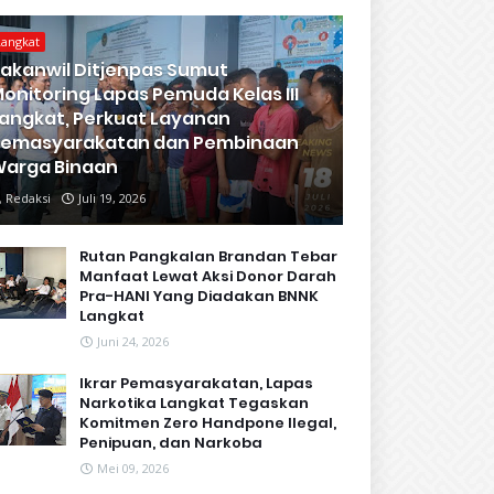
Langkat
akanwil Ditjenpas Sumut
onitoring Lapas Pemuda Kelas III
angkat, Perkuat Layanan
Pemasyarakatan dan Pembinaan
arga Binaan
Redaksi
Juli 19, 2026
Rutan Pangkalan Brandan Tebar
Manfaat Lewat Aksi Donor Darah
Pra-HANI Yang Diadakan BNNK
Langkat
Juni 24, 2026
Ikrar Pemasyarakatan, Lapas
Narkotika Langkat Tegaskan
Komitmen Zero Handpone llegal,
Penipuan, dan Narkoba
Mei 09, 2026