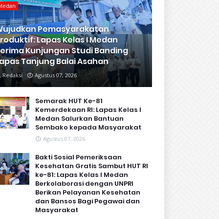
Medan
Wujudkan Pemasyarakatan
roduktif: Lapas Kelas I Medan
erima Kunjungan Studi Banding
apas Tanjung Balai Asahan
Redaksi
Agustus 07, 2026
Semarak HUT Ke-81
Kemerdekaan RI: Lapas Kelas I
Medan Salurkan Bantuan
Sembako kepada Masyarakat
Agustus 07, 2026
Bakti Sosial Pemeriksaan
Kesehatan Gratis Sambut HUT RI
ke-81: Lapas Kelas I Medan
Berkolaborasi dengan UNPRI
Berikan Pelayanan Kesehatan
dan Bansos Bagi Pegawai dan
Masyarakat