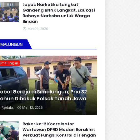
Lapas Narkotika Langkat
Gandeng BNNK Langkat, Edukasi
Bahaya Narkoba untuk Warga
Binaan
Mei 09, 2026
IMALUNGUN
Simalungun
obol Gereja di Simalungun, Pria 32
ahun Dibekuk Polsek Tanah Jawa
Redaksi
Mei 12, 2026
Raker ke-2 Koordinator
Wartawan DPRD Medan Berakhir:
Perkuat Fungsi Kontrol di Tengah