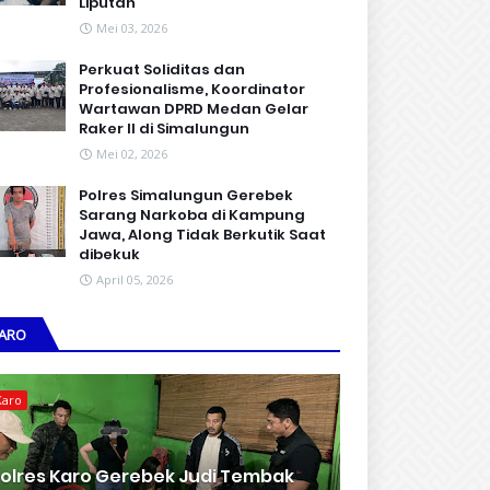
Liputan
Mei 03, 2026
Perkuat Soliditas dan
Profesionalisme, Koordinator
Wartawan DPRD Medan Gelar
Raker II di Simalungun
Mei 02, 2026
Polres Simalungun Gerebek
Sarang Narkoba di Kampung
Jawa, Along Tidak Berkutik Saat
dibekuk
April 05, 2026
ARO
Karo
olres Karo Gerebek Judi Tembak