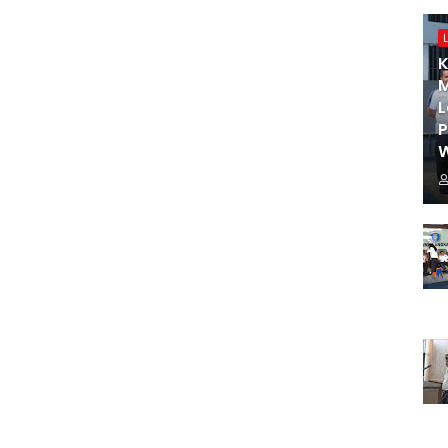
K
M
L
W