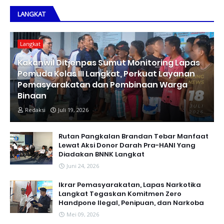
LANGKAT
Langkat
Kakanwil Ditjenpas Sumut Monitoring Lapas
Pemuda Kelas III Langkat, Perkuat Layanan
Pemasyarakatan dan Pembinaan Warga
Binaan
Redaksi
Juli 19, 2026
Rutan Pangkalan Brandan Tebar Manfaat
Lewat Aksi Donor Darah Pra-HANI Yang
Diadakan BNNK Langkat
Juni 24, 2026
Ikrar Pemasyarakatan, Lapas Narkotika
Langkat Tegaskan Komitmen Zero
Handpone llegal, Penipuan, dan Narkoba
Mei 09, 2026