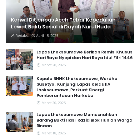
Kanwil Ditjenpas Aceh Tebar Kepedulian
Lewat Bakti Sosial di Dayah Nurul Huda
Redaksi
April 15, 2025
Lapas Lhokseumawe Berikan Remisi Khusus
Hari Raya Nyepi dan Hari Raya Idul Fitri 1446
Maret 28, 2025
Kepala BNNK Lhokseumawe, Werdha
Susetyo , Kunjungi Lapas Kelas IIA
Lhokseumawe, Perkuat Sinergi
Pemberantasan Narkoba
Maret 20, 2025
Lapas Lhokseumawe Memusnahkan
Barang Bukti Hasil Razia Blok Hunian Warga
Binaan
Maret 18, 2025