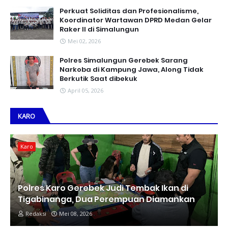
Perkuat Soliditas dan Profesionalisme,
Koordinator Wartawan DPRD Medan Gelar
Raker II di Simalungun
Mei 02, 2026
Polres Simalungun Gerebek Sarang
Narkoba di Kampung Jawa, Along Tidak
Berkutik Saat dibekuk
April 05, 2026
KARO
Karo
Polres Karo Gerebek Judi Tembak Ikan di
Tigabinanga, Dua Perempuan Diamankan
Redaksi
Mei 08, 2026