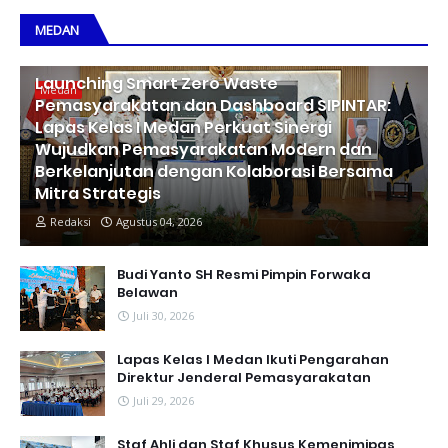
MEDAN
Launching Smart Zero Waste
Medan
Pemasyarakatan dan Dashboard SIPINTAR:
Lapas Kelas I Medan Perkuat Sinergi
Wujudkan Pemasyarakatan Modern dan
Berkelanjutan dengan Kolaborasi Bersama
Mitra Strategis
Redaksi
Agustus 04, 2026
Budi Yanto SH Resmi Pimpin Forwaka
Belawan
Juli 30, 2026
Lapas Kelas I Medan Ikuti Pengarahan
Direktur Jenderal Pemasyarakatan
Juli 29, 2026
Staf Ahli dan Staf Khusus Kemenimipas