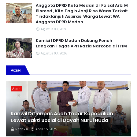
Anggota DPRD Kota Medan dr Faisal Arbi M
Blomed , Kita Tagih Janji Rico Waas Terkait
Tindaklanjuti Aspirasi Warga Lewat WA
Anggota DPRD Medan
Agustus 03, 2026
Komisi I DPRD Medan Dukung Penuh
Langkah Tegas APH Razia Narkoba di THM
Agustus 03, 2026
ACEH
Aceh
Kanwil Ditjenpas Aceh Tebar Kepedulian
Lewat Bakti Sosial di Dayah Nurul Huda
Redaksi
April 15, 2025