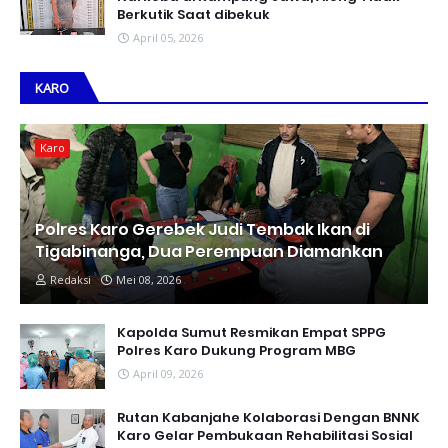
Berkutik Saat dibekuk
April 05, 2026
KARO
Karo
Polres Karo Gerebek Judi Tembak Ikan di
Tigabinanga, Dua Perempuan Diamankan
Redaksi
Mei 08, 2026
Kapolda Sumut Resmikan Empat SPPG
Polres Karo Dukung Program MBG
April 09, 2026
Rutan Kabanjahe Kolaborasi Dengan BNNK
Karo Gelar Pembukaan Rehabilitasi Sosial