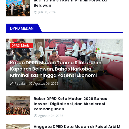
Budi Yanto SH Resmi Pimpin Forwaka
Belawan
Juli 30, 2026
DPRD MEDAN
DPRD Medan
Ketua DPRD Medan Terima Silaturahmi
Kapolres Belawan, Bahas Narkoba,
Kriminalitas hingga Potensi Ekonomi
Redaksi
Agustus 06, 2026
Raker DPRD Kota Medan 2026 Bahas
Inovasi, Digitalisasi, dan Akselerasi
Pembangunan
Agustus 04, 2026
Anggota DPRD Kota Medan dr Faisal Arbi M