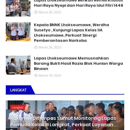
Lapas Lhokseumawe Berikan Remisi Khusus
Hari Raya Nyepi dan Hari Raya Idul Fitri 1446
Maret 28, 2025
Kepala BNNK Lhokseumawe, Werdha
Susetyo , Kunjungi Lapas Kelas IIA
Lhokseumawe, Perkuat Sinergi
Pemberantasan Narkoba
Maret 20, 2025
Lapas Lhokseumawe Memusnahkan
Barang Bukti Hasil Razia Blok Hunian Warga
Binaan
Maret 18, 2025
LANGKAT
Langkat
Kakanwil Ditjenpas Sumut Monitoring Lapas
Pemuda Kelas III Langkat, Perkuat Layanan