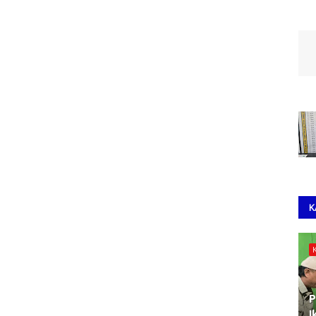
K
P
I