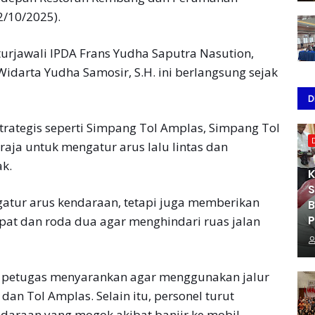
/10/2025).
iturjawali IPDA Frans Yudha Saputra Nasution,
 Widarta Yudha Samosir, S.H. ini berlangsung sejak
D
strategis seperti Simpang Tol Amplas, Simpang Tol
aja untuk mengatur arus lalu lintas dan
k.
K
S
gatur arus kendaraan, tetapi juga memberikan
B
P
t dan roda dua agar menghindari ruas jalan
, petugas menyarankan agar menggunakan jalur
dan Tol Amplas. Selain itu, personel turut
araan yang mogok akibat banjir ke mobil