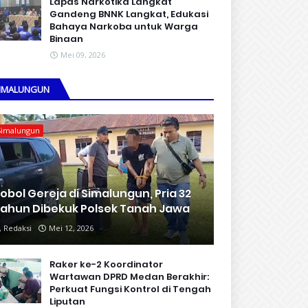
Lapas Narkotika Langkat
Gandeng BNNK Langkat, Edukasi
Bahaya Narkoba untuk Warga
Binaan
Mei 09, 2026
IMALUNGUN
Simalungun
obol Gereja di Simalungun, Pria 32
ahun Dibekuk Polsek Tanah Jawa
Redaksi
Mei 12, 2026
Raker ke-2 Koordinator
Wartawan DPRD Medan Berakhir:
Perkuat Fungsi Kontrol di Tengah
Liputan