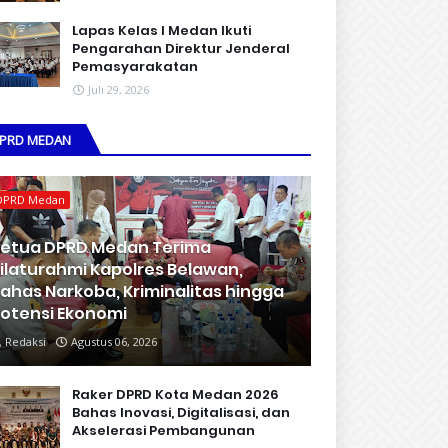
Lapas Kelas I Medan Ikuti
Pengarahan Direktur Jenderal
Pemasyarakatan
Juli 29, 2026
PRD MEDAN
DPRD Medan
etua DPRD Medan Terima
ilaturahmi Kapolres Belawan,
ahas Narkoba, Kriminalitas hingga
otensi Ekonomi
Redaksi
Agustus 06, 2026
Raker DPRD Kota Medan 2026
Bahas Inovasi, Digitalisasi, dan
Akselerasi Pembangunan