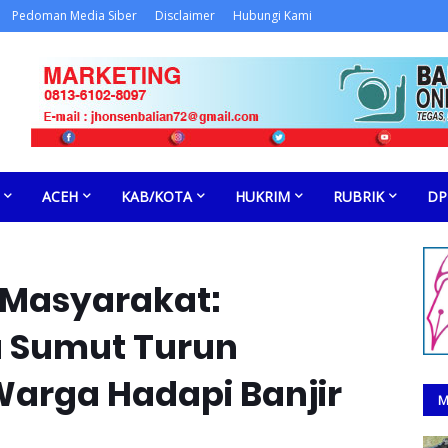
Pedoman Media Siber
Disclaimer
Hubungi Kami
ACEH
KAB/KOTA
HUKRIM
RUBRIK
DP
k Masyarakat:
a Sumut Turun
arga Hadapi Banjir
M