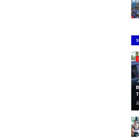
S
B
T