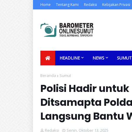
Home
Tentang Kami
Redaksi
Kebijakan Privasi
HEADLINE
NEWS
SUMUT
Beranda
Sumut
Polisi Hadir untu
Ditsamapta Pold
Langsung Bantu W
Redaksi
Senin, Oktober 13, 2025