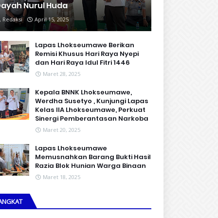
ayah Nurul Huda
Redaksi
April 15, 2025
Lapas Lhokseumawe Berikan
Remisi Khusus Hari Raya Nyepi
dan Hari Raya Idul Fitri 1446
Maret 28, 2025
Kepala BNNK Lhokseumawe,
Werdha Susetyo , Kunjungi Lapas
Kelas IIA Lhokseumawe, Perkuat
Sinergi Pemberantasan Narkoba
Maret 20, 2025
Lapas Lhokseumawe
Memusnahkan Barang Bukti Hasil
Razia Blok Hunian Warga Binaan
Maret 18, 2025
ANGKAT