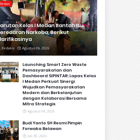
Medan
arutan Kelas I Medan Bantah Isu
eredaran Narkoba, Berikut
larifikasinya
Redaksi
Agustus 06, 2026
Launching Smart Zero Waste
Pemasyarakatan dan
Dashboard SIPINTAR: Lapas Kelas
I Medan Perkuat Sinergi
Wujudkan Pemasyarakatan
Modern dan Berkelanjutan
dengan Kolaborasi Bersama
Mitra Strategis
Agustus 04, 2026
Budi Yanto SH Resmi Pimpin
Forwaka Belawan
Juli 30, 2026