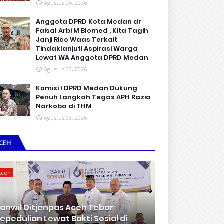
Agustus 04, 2026
Anggota DPRD Kota Medan dr
Faisal Arbi M Blomed , Kita Tagih
Janji Rico Waas Terkait
Tindaklanjuti Aspirasi Warga
Lewat WA Anggota DPRD Medan
Agustus 03, 2026
Komisi I DPRD Medan Dukung
Penuh Langkah Tegas APH Razia
Narkoba di THM
Agustus 03, 2026
CEH
Aceh
anwil Ditjenpas Aceh Tebar
epedulian Lewat Bakti Sosial di