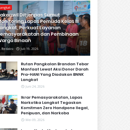
Langkat
akanwil Ditjenpas Sumut
onitoring Lapas Pemuda Kelas III
angkat, Perkuat Layanan
Pemasyarakatan dan Pembinaan
arga Binaan
Redaksi
Juli 19, 2026
Rutan Pangkalan Brandan Tebar
Manfaat Lewat Aksi Donor Darah
Pra-HANI Yang Diadakan BNNK
Langkat
Juni 24, 2026
Ikrar Pemasyarakatan, Lapas
Narkotika Langkat Tegaskan
Komitmen Zero Handpone llegal,
Penipuan, dan Narkoba
Mei 09, 2026