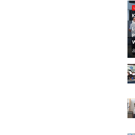
K
M
L
W