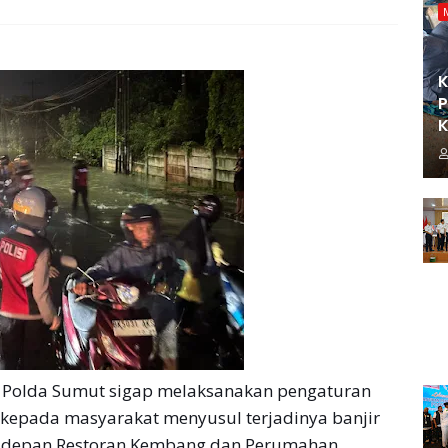
K
P
K
 Polda Sumut sigap melaksanakan pengaturan
kepada masyarakat menyusul terjadinya banjir
 di depan Restoran Kembang dan Perumahan