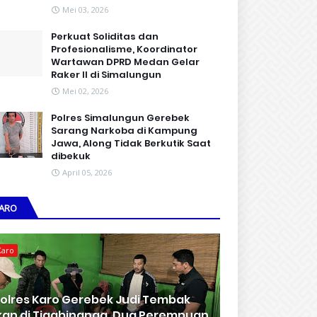
Mei 03, 2026
Perkuat Soliditas dan
Profesionalisme, Koordinator
Wartawan DPRD Medan Gelar
Raker II di Simalungun
Mei 02, 2026
Polres Simalungun Gerebek
Sarang Narkoba di Kampung
Jawa, Along Tidak Berkutik Saat
dibekuk
April 05, 2026
ARO
Karo
olres Karo Gerebek Judi Tembak
kan di Tigabinanga, Dua Perempuan