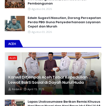
Pembangunan
Agustus 04, 2026
Edwin Sugesti Nasution, Dorong Percepatan
Perda PBG Guna Penyederhanaan Layanan
Cepat dan Murah
Agustus 03, 2026
ACEH
Aceh
Kanwil Ditjenpas Aceh Tebar Kepedulian
Lewat Bakti Sosial di Dayah Nurul Huda
Redaksi
April 15, 2025
Lapas Lhokseumawe Berikan Remisi Khusus
Hari Raya Nyepi dan Hari Raya Idul Fitri 1446