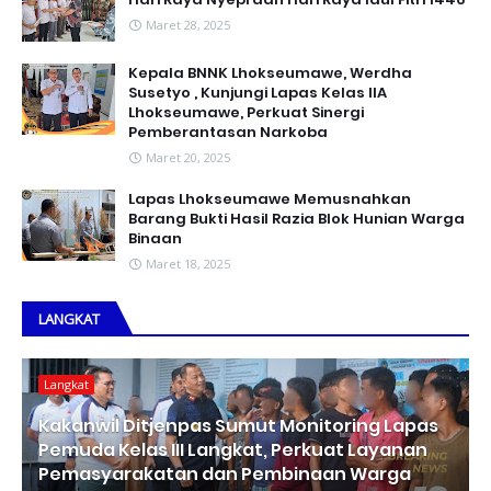
Maret 28, 2025
Kepala BNNK Lhokseumawe, Werdha
Susetyo , Kunjungi Lapas Kelas IIA
Lhokseumawe, Perkuat Sinergi
Pemberantasan Narkoba
Maret 20, 2025
Lapas Lhokseumawe Memusnahkan
Barang Bukti Hasil Razia Blok Hunian Warga
Binaan
Maret 18, 2025
LANGKAT
Langkat
Kakanwil Ditjenpas Sumut Monitoring Lapas
Pemuda Kelas III Langkat, Perkuat Layanan
Pemasyarakatan dan Pembinaan Warga