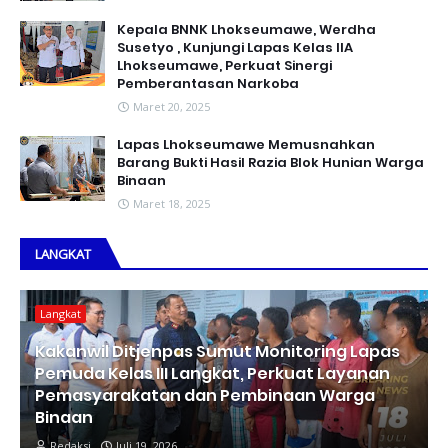
Kepala BNNK Lhokseumawe, Werdha
Susetyo , Kunjungi Lapas Kelas IIA
Lhokseumawe, Perkuat Sinergi
Pemberantasan Narkoba
Maret 20, 2025
Lapas Lhokseumawe Memusnahkan
Barang Bukti Hasil Razia Blok Hunian Warga
Binaan
Maret 18, 2025
LANGKAT
Langkat
Kakanwil Ditjenpas Sumut Monitoring Lapas
Pemuda Kelas III Langkat, Perkuat Layanan
Pemasyarakatan dan Pembinaan Warga
Binaan
Redaksi
Juli 19, 2026